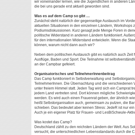
wir voneinander lernen, wie die Jugendlichen in anderen L
die bei uns gerade erst aktuell geworden sind.
Was es auf dem Camp so gibt …
Zunächst steht natürlich der gegenseitige Austausch im Vorde
aktuellen Situationen in den einzelnen Ländern, Workshops z
Podiumsdiskussionen. Kurz gesagt jede Menge Foren in den
politische Widerstand in anderen Ländern funktioniert. Auß
für den internationalen Widerstand entwickeln. Wenn die Staa
können, warum nicht dann auch wir?
Neben dem politischen Austausch gibt es natürlich auch Zeit 
Ausflüge, Baden und Sport. Die Teilnahme ist selbstverständl
an der Campbar gefeiert.
Organisatorisches und TeilnehmerInnenbeitrag
Das Camp funktioniert in Selbstverwaltung und Selbstorgani
TeilnehmerInnen. Die Übernachtung und die verschiedenen Ve
unter freiem Himmel statt. Jeden Tag wird sich ein Camprat t
jedem Land vertreten sind. Dort können mögliche Schwierig
werden. Es wird auch einen Frauenrat geben, der ähnlich wie 
heißt Selbstorganisation auch, gemeinsam zu putzen, die Ba
schieben. Das bedeutet aber keinen Stress: JedeR ist nur ei
Auch je ein eigener Platz für Frauen- und LesBiSchwule-Aktiv
Was kostet das Camp?
Deutschland zählt zu den reichsten Ländern der Welt. Aus Sol
versucht, die unterschiedlichen Lebensstandards durch die 