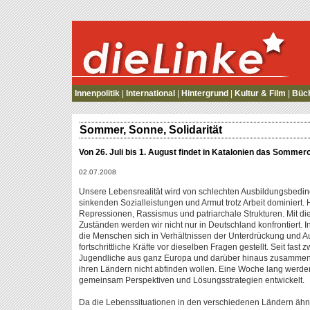
die Linke
Innenpolitik
|
International
|
Hintergrund
|
Kultur & Film
|
Büc
Sommer, Sonne, Solidarität
Von 26. Juli bis 1. August findet in Katalonien das Sommerca
02.07.2008
Unsere Lebensrealität wird von schlechten Ausbildungsbedingu
sinkenden Sozialleistungen und Armut trotz Arbeit dominier
Repressionen, Rassismus und patriarchale Strukturen. Mit di
Zuständen werden wir nicht nur in Deutschland konfrontiert. 
die Menschen sich in Verhältnissen der Unterdrückung und A
fortschrittliche Kräfte vor dieselben Fragen gestellt. Seit fa
Jugendliche aus ganz Europa und darüber hinaus zusammen, di
ihren Ländern nicht abfinden wollen. Eine Woche lang werd
gemeinsam Perspektiven und Lösungsstrategien entwickelt.
Da die Lebenssituationen in den verschiedenen Ländern ähnli