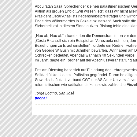
Abdulfatah Sasa, Sprecher der kleinen palästinensischen Ge
Aktion als großen Erfolg: „Wir wissen jetzt, dass wir nicht allei
Präsident Oscar Arias ist Friedensnobelpreisträger und wir for
Ende des Völkermordes in Gaza einzusetzen“. Auch solle die
Sicherheitsrat in diesem Sinne nutzen. Bislang fehle eine kl
„Hau ab, Hau ab“, skandierten die DemonstrantInnen vor dem D
„Costa Rica soll sich ein Beispiel an Venezuela nehmen, den
Beziehungen zu Israel einstellen“, forderte ein Redner, währ
von George W. Bush mit Schuhen bewarfen. „Wir haben am D
Schrecken bedeutet. Aber das war nach 40 Sekunden vorbei,
im Jahr“, sagte ein Redner auf der Abschlussveranstaltung au
Erst am Dienstag hatte sich auf Einladung der Lehrergewerk
Solidaritätskomitee mit Palästina gegründet. Daran beteiligen 
Gewerkschaftsdachverband CGT, der AStA der Universität vo
reformistischen wie radikalen Linken, sowie zahlreiche Einze
Torge Löding, San José
poonal