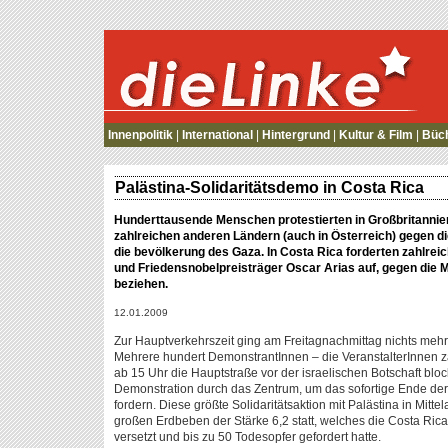
die Linke
Innenpolitik
|
International
|
Hintergrund
|
Kultur & Film
|
Büc
Palästina-Solidaritätsdemo in Costa Rica
Hunderttausende Menschen protestierten in Großbritannien
zahlreichen anderen Ländern (auch in Österreich) gegen di
die bevölkerung des Gaza. In Costa Rica forderten zahlre
und Friedensnobelpreisträger Oscar Arias auf, gegen die 
beziehen.
12.01.2009
Zur Hauptverkehrszeit ging am Freitagnachmittag nichts mehr
Mehrere hundert DemonstrantInnen – die VeranstalterInnen z
ab 15 Uhr die Hauptstraße vor der israelischen Botschaft bloc
Demonstration durch das Zentrum, um das sofortige Ende der
fordern. Diese größte Solidaritätsaktion mit Palästina in Mit
großen Erdbeben der Stärke 6,2 statt, welches die Costa Ric
versetzt und bis zu 50 Todesopfer gefordert hatte.