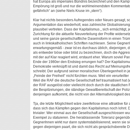
hat Europa als imperiales Bündnis bezeichnet und den Kampf
Empörung ist groß und nur die wohlmeinendsten Kommentatore
gefährlich“ an (siehe Niels Kruse im „stern“).
Klar hat nichts besonders Aufregendes oder Neues gesagt, so
Argumentation das wiederholt, was zahlreiche Globalisierung
plausibel vertreten. Dass der Kapitalismus „ sich ermächtigt, 
Zurichtung für die aktuelle Neuverteilung der Profite widers
und seine ganze gesellschaftliche Daseinsform in einen Trüm
auch in linkskatholischen Schriften nachlesen. Seine Gegner
erwartungsgemäß - zwar ist es durchaus üblich, diejenigen,
als entweder böse oder blöd zu bezeichnen, doch die Aggressi
mit der auf Klar reagiert wird, erstaunt eher. Warum soviel P
Ende der 1980er den Endsieg errungen hat? Der Kapitalismus,
Demokratie verknüpft ist und damit das Recht auf Meinungsfr
schreibt. Der aufgrund seiner moralischen Überlegenheit in je
„Feinde der Freiheit“ nicht fürchten muss. Weil ein verurteil
Weil die RAF die deutsche Gesellschaft tief traumatisiert hat
der RAF ausgelöst oder vielleicht doch durch die staatlichen 
die Bespitzelungen, die ständige Gewaltbereitschaft der Polize
denjenigen aufkommt, die nicht von der Alternativlosigkeit d
Tja, die letzte Möglichkeit wäre zweifellose eine attraktive für
dass sich das Kämpfen gegen den Kapitalismus noch lohnt. Do
trivialer: Wer einmal aus der Gesellschaft ausgeschlossen wu
Exempel zu statuieren. Die herablassende Toleranz gegenübe
GegnerInnen wirkt nur dann systemstabilisierend, wenn sie 
gegen diejenigen paart, die sich nicht als gesprächsbereite 