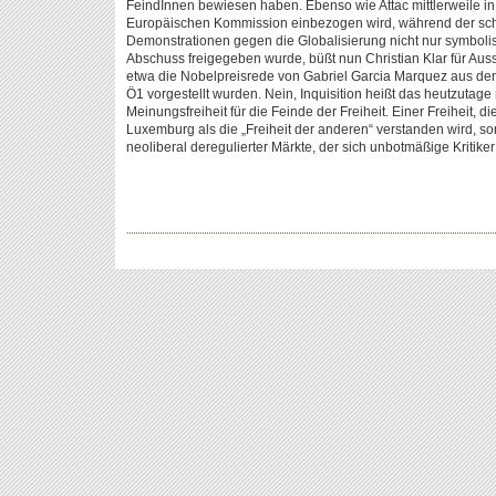
FeindInnen bewiesen haben. Ebenso wie Attac mittlerweile in
Europäischen Kommission einbezogen wird, während der sch
Demonstrationen gegen die Globalisierung nicht nur symboli
Abschuss freigegeben wurde, büßt nun Christian Klar für Aussa
etwa die Nobelpreisrede von Gabriel Garcia Marquez aus dem 
Ö1 vorgestellt wurden. Nein, Inquisition heißt das heutzutage
Meinungsfreiheit für die Feinde der Freiheit. Einer Freiheit, d
Luxemburg als die „Freiheit der anderen“ verstanden wird, sond
neoliberal deregulierter Märkte, der sich unbotmäßige Kritik