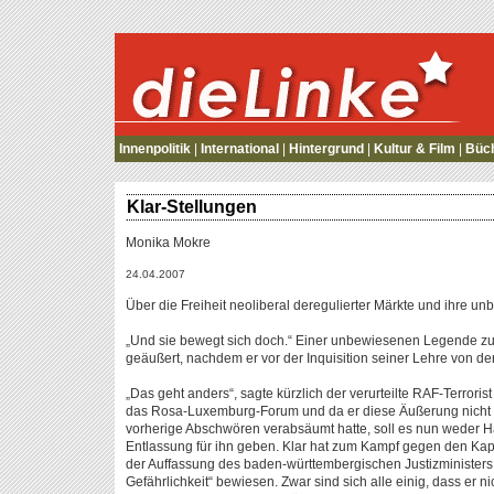
die Linke
Innenpolitik
|
International
|
Hintergrund
|
Kultur & Film
|
Büc
Klar-Stellungen
Monika Mokre
24.04.2007
Über die Freiheit neoliberal deregulierter Märkte und ihre un
„Und sie bewegt sich doch.“ Einer unbewiesenen Legende zufo
geäußert, nachdem er vor der Inquisition seiner Lehre von
„Das geht anders“, sagte kürzlich der verurteilte RAF-Terrorist
das Rosa-Luxemburg-Forum und da er diese Äußerung nicht 
vorherige Abschwören verabsäumt hatte, soll es nun weder Ha
Entlassung für ihn geben. Klar hat zum Kampf gegen den Kap
der Auffassung des baden-württembergischen Justizministers 
Gefährlichkeit“ bewiesen. Zwar sind sich alle einig, dass er ni