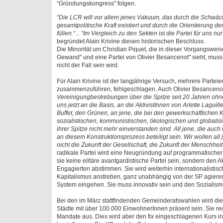
“Gründungskongress" folgen.
“Die LCR will vor allem jenes Vakuum, das durch die Schwäch
gesamtpolitische Kraft existiert und durch die Orientierung de
füllen.“... “Im Vergleich zu den Sekten ist die Partei für uns nur
begründet Alain Krivine diesen historischen Beschluss.
Die Minorität um Christian Piquet, die in dieser Vorgangswe
Gewand" und eine Partei von Olivier Besancenot" sieht, muss
nicht der Fall sein wird.
Für Alain Krivine ist der langjährige Versuch, mehrere Partei
zusammenzuführen, fehlgeschlagen. Auch Olivier Besancenot s
Vereinigungbestrebungen über die Spitze seit 20 Jahren ohne
uns jetzt an die Basis, an die AktivistInnen von Arlette Lagui
Buffet, den Grünen, an jene, die bei den gewerkschaftlichen K
sozialistischen, kommunistischen, ökologischen und globalisie
ihrer Spitze nicht mehr einverstanden sind. All jene, die auch
an diesem Konstruktionsprozess beteiligt sein. Wir wollen all j
nicht die Zukunft der Gesellschaft, die Zukunft der Menschheit 
radikale Partei wird eine Neugründung auf programmatischer 
sie keine elitäre avantgardistische Partei sein, sondern den A
Engagierten abstimmen. Sie wird weiterhin internationalistis
Kapitalismus anstreben, ganz unabhängig von der SP agier
System eingehen. Sie muss innovativ sein und den Sozialismu
Bei den im März stattfindenden Gemeinderatswahlen wird die
Städte mit über 100.000 EinwohnerInnen präsent sein. Sie r
Mandate aus. Dies wird aber den fix eingeschlagenen Kurs in