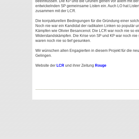
beeinflussen. Die KP und die Grünen gehen vor allem mit der
entwickelnden SP gemeinsame Listen ein. Auch LO hat Listen 
zusammen mit der LCR.
Die konjukturellen Bedingungen für die Gründung einer solche
Noch nie war ein Kandidat der radikalen Linken so populär un
Kämpfen wie Olivier Besancenot. Die LCR war noch nie so ein
Widerstandskämpfen. Die Krise von SP und KP war noch nie so
waren noch nie so tief gesunken.
Wir wünschen allen Engagierten in diesem Projekt für die neue
Gelingen.
Website der
LCR
und ihrer Zeitung
Rouge