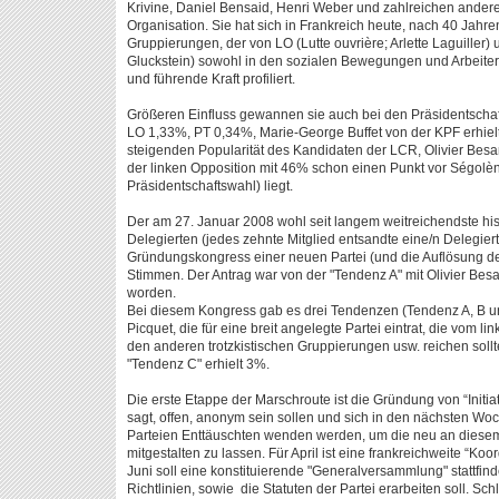
Krivine, Daniel Bensaid, Henri Weber und zahlreichen andere
Organisation. Sie hat sich in Frankreich heute, nach 40 Jah
Gruppierungen, der von LO (Lutte ouvrière; Arlette Laguiller) u
Gluckstein) sowohl in den sozialen Bewegungen und Arbeite
und führende Kraft profiliert.
Größeren Einfluss gewannen sie auch bei den Präsidentscha
LO 1,33%, PT 0,34%, Marie-George Buffet von der KPF erhielt
steigenden Popularität des Kandidaten der LCR, Olivier Besan
der linken Opposition mit 46% schon einen Punkt vor Ségolè
Präsidentschaftswahl) liegt.
Der am 27. Januar 2008 wohl seit langem weitreichendste hi
Delegierten (jedes zehnte Mitglied entsandte eine/n Delegier
Gründungskongress einer neuen Partei (und die Auflösung de
Stimmen. Der Antrag war von der "Tendenz A" mit Olivier Besa
worden.
Bei diesem Kongress gab es drei Tendenzen (Tendenz A, B un
Picquet, die für eine breit angelegte Partei eintrat, die vom 
den anderen trotzkistischen Gruppierungen usw. reichen sollt
"Tendenz C" erhielt 3%.
Die erste Etappe der Marschroute ist die Gründung von “Initia
sagt, offen, anonym sein sollen und sich in den nächsten Woc
Parteien Enttäuschten wenden werden, um die neu an diesem
mitgestalten zu lassen. Für April ist eine frankreichweite “K
Juni soll eine konstituierende "Generalversammlung" stattfi
Richtlinien, sowie die Statuten der Partei erarbeiten soll. Sc