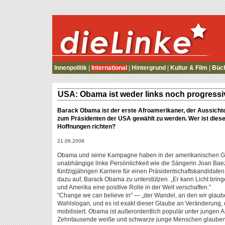
die Linke
Innenpolitik
|
International
|
Hintergrund
|
Kultur & Film
|
Büc
USA: Obama ist weder links noch progressi
Barack Obama ist der erste Afroamerikaner, der Aussicht
zum Präsidenten der USA gewählt zu werden. Wer ist dieser
Hoffnungen richten?
21.06.2008
Obama und seine Kampagne haben in der amerikanischen Ges
unabhängige linke Persönlichkeit wie die Sängerin Joan Baez,
fünfzigjährigen Karriere für einen Präsidentschaftskandidaten
dazu auf, Barack Obama zu unterstützen. „Er kann Licht bring
und Amerika eine positive Rolle in der Welt verschaffen."
"Change we can believe in” — „der Wandel, an den wir glaub
Wahlslogan, und es ist exakt dieser Glaube an Veränderung
mobilisiert. Obama ist außerordentlich populär unter jungen 
Zehntausende weiße und schwarze junge Menschen glauben a