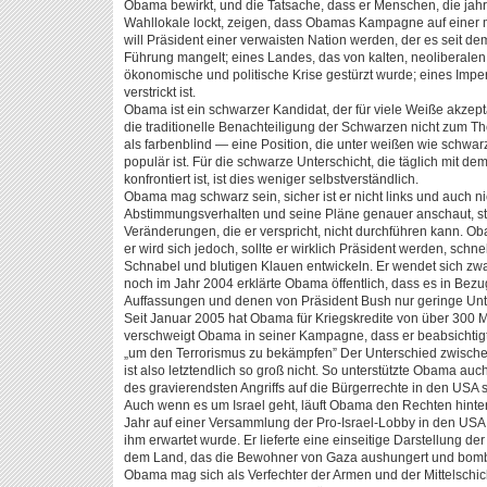
Obama bewirkt, und die Tatsache, dass er Menschen, die jahr
Wahllokale lockt, zeigen, dass Obamas Kampagne auf einer 
will Präsident einer verwaisten Nation werden, der es seit d
Führung mangelt; eines Landes, das von kalten, neoliberalen, 
ökonomische und politische Krise gestürzt wurde; eines Imper
verstrickt ist.
Obama ist ein schwarzer Kandidat, der für viele Weiße akzepta
die traditionelle Benachteiligung der Schwarzen nicht zum Th
als farbenblind — eine Position, die unter weißen wie schwar
populär ist. Für die schwarze Unterschicht, die täglich mit d
konfrontiert ist, ist dies weniger selbstverständlich.
Obama mag schwarz sein, sicher ist er nicht links und auch n
Abstimmungsverhalten und seine Pläne genauer anschaut, stel
Veränderungen, die er verspricht, nicht durchführen kann. 
er wird sich jedoch, sollte er wirklich Präsident werden, schn
Schnabel und blutigen Klauen entwickeln. Er wendet sich zwar
noch im Jahr 2004 erklärte Obama öffentlich, dass es in Bezu
Auffassungen und denen von Präsident Bush nur geringe Un
Seit Januar 2005 hat Obama für Kriegskredite von über 300 M
verschweigt Obama in seiner Kampagne, dass er beabsichtigt
„um den Terrorismus zu bekämpfen” Der Unterschied zwisch
ist also letztendlich so groß nicht. So unterstützte Obama auc
des gravierendsten Angriffs auf die Bürgerrechte in den USA s
Auch wenn es um Israel geht, läuft Obama den Rechten hint
Jahr auf einer Versammlung der Pro-Israel-Lobby in den USA,
ihm erwartet wurde. Er lieferte eine einseitige Darstellung d
dem Land, das die Bewohner von Gaza aushungert und bombard
Obama mag sich als Verfechter der Armen und der Mittelschich