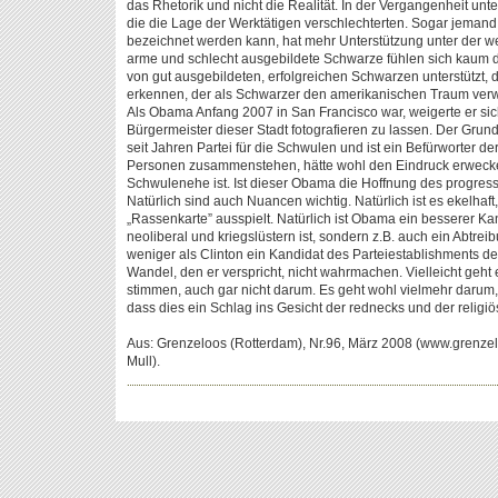
das Rhetorik und nicht die Realität. In der Vergangenheit un
die die Lage der Werktätigen verschlechterten. Sogar jemand w
bezeichnet werden kann, hat mehr Unterstützung unter der w
arme und schlecht ausgebildete Schwarze fühlen sich kaum 
von gut ausgebildeten, erfolgreichen Schwarzen unterstützt,
erkennen, der als Schwarzer den amerikanischen Traum verwir
Als Obama Anfang 2007 in San Francisco war, weigerte er si
Bürgermeister dieser Stadt fotografieren zu lassen. Der Grun
seit Jahren Partei für die Schwulen und ist ein Befürworter 
Personen zusammenstehen, hätte wohl den Eindruck erweck
Schwulenehe ist. Ist dieser Obama die Hoffnung des progres
Natürlich sind auch Nuancen wichtig. Natürlich ist es ekelhaf
„Rassenkarte” ausspielt. Natürlich ist Obama ein besserer Kan
neoliberal und kriegslüstern ist, sondern z.B. auch ein Abtre
weniger als Clinton ein Kandidat des Parteiestablishments 
Wandel, den er verspricht, nicht wahrmachen. Vielleicht geht 
stimmen, auch gar nicht darum. Es geht wohl vielmehr darum
dass dies ein Schlag ins Gesicht der rednecks und der religi
Aus: Grenzeloos (Rotterdam), Nr.96, März 2008 (www.grenze
Mull).