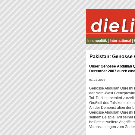
die Linke
Innenpolitik
|
International
|
Pakistan: Genosse 
Unser Genosse Abdullah Qur
Dezember 2007 durch eine
01.02.2008
Genosse Abdullah Qureshi k
der Nord-West Grenzprovinz v
Tal. Dort interveniert zurze
Großteil des Tals kontrollier
An der Demonstration der LPP
Genosse Abdullah Qureshi Mit
seinem Beispiel. Mit seiner 
befürchtet weitere Angriffe 
Veranstaltungen zum Geden