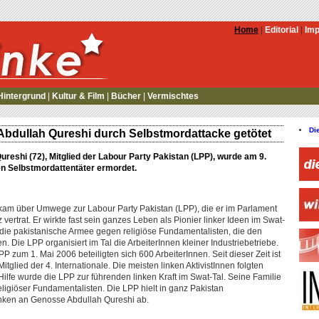
Home
|
Editorial
|
Im
Hintergrund
|
Kultur & Film
|
Bücher
|
Vermischtes
Di
Abdullah Qureshi durch Selbstmordattacke getötet
eshi (72), Mitglied der Labour Party Pakistan (LPP), wurde am 9.
n Selbstmordattentäter ermordet.
am über Umwege zur Labour Party Pakistan (LPP), die er im Parlament
ertrat. Er wirkte fast sein ganzes Leben als Pionier linker Ideen im Swat-
it die pakistanische Armee gegen religiöse Fundamentalisten, die den
en. Die LPP organisiert im Tal die ArbeiterInnen kleiner Industriebetriebe.
 zum 1. Mai 2006 beteiligten sich 600 ArbeiterInnen. Seit dieser Zeit ist
glied der 4. Internationale. Die meisten linken AktivistInnen folgten
Hilfe wurde die LPP zur führenden linken Kraft im Swat-Tal. Seine Familie
religiöser Fundamentalisten. Die LPP hielt in ganz Pakistan
ken an Genosse Abdullah Qureshi ab.