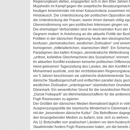
Regierungteam stellen, engagierten sich in den 80er Jahren b
Mujahedin im Kampf gegen die sowjetische Besatzungsmacht. E
heutigen Innenminister mit einer Kalaschnikow zusammen mi
Hindukusch. Die Unterdrückung der politischen Opposition 
die Unterdrückung der Frauen, waren ihnen damals völlig egal
Übereinstimmung von geo-politischen Interessen gingen vor.
Die ehemaligen Verbündeten sind im wechselnden Kurs der I
Gegnern mutiert. In Anlehnung an die aktuelle Politik der B
Politiker in der dänischen Regierung heute den ideologischen
konfusen „demokratischen, westlichen Zivilisation“ und einem
homogenen „mittelalterlichen, islamischen Welt“. Ein Schema,
Paradigmen des kalten Krieges „demokratische Weltordnung d
„unfreie, kollektive Gleichmacherei des Sozialismus“ erinnert.
Im aktuellen Konflikt existieren keinerlei politischen Differe
meist gelesenen Tageszeitung des Landes, die den Konflikt m
Mohammed auslöste, und der rechtsliberalen Regierungskoa
vor 5 Jahren beschlossen sie zahlreiche diskriminierende So
dänische Staatbürgerschaft und entfachten parallel dazu ge
westlichen Zivilisation „unterlegenen“ islamistischen Grundw
Dänemark. Ein wesentlicher Grund für die rassistischen Rech
„Dansk Folkeparti“ als Mehrheitsbeschafferin für die amtier
Fogh Rasmussen zu agieren.
Der Großteil der dänischen Medien thematisiert täglich in völl
Ausgrenzungspolitik die islamische Minderheit in Dänemark al
mit der „besonderen dänische Kultur“. Die Betroffenen dageg
den tonangebenden Medien zu äußern, bzw. sich zu wehren.
Als 11 Botschafter von arabischen Ländern vor dem Ausbruch
Staatminister Anders Fogh Rasmussen baten, um die bereits