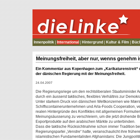
die Linke
Innenpolitik
|
International
|
Hintergrund
|
Kultur & Film
|
Büc
Meinungsfreiheit, aber nur, wenns genehm i
Ein Kommentar aus Kopenhagen zum „Karikaturenstreit“
der dänischen Regierung mit der Meinungsfreiheit.
24.04.2007
Die Regierungsriege um den rechtsliberalen Staatsminister A
durch ein äusserst taktisches, flexibles Verhältnis zur Demok
Unter starkem Druck von dänischen Weltkonzernen wie Mærsk
Schiffscontainerunternehmen und Arla-Foods Cooperation, ver
realen Hintergründe des Konfliktes mit allgemeinen Formulie
Meinungsäusserung zu verschleiern, um die jetzt drohende 
Exportprodukte auf den arabischen Märkte zu unterbinden.
Dass die taktische Rücksichtnahme schon immer Tradition bei 
Regierungspartei „Venstre“ hatte, veranschaulicht ihre früh
islamistischen Fundamentalisten Afghanistans: Die Jungpolitik