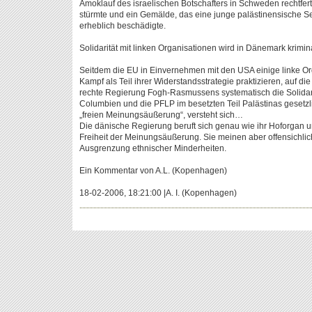
Amoklauf des israelischen Botschafters in Schweden rechtferti
stürmte und ein Gemälde, das eine junge palästinensische Sel
erheblich beschädigte.
Solidarität mit linken Organisationen wird in Dänemark krimina
Seitdem die EU in Einvernehmen mit den USA einige linke Or
Kampf als Teil ihrer Widerstandsstrategie praktizieren, auf die 
rechte Regierung Fogh-Rasmussens systematisch die Solidarit
Columbien und die PFLP im besetzten Teil Palästinas gesetzl
„freien Meinungsäußerung“, versteht sich…
Die dänische Regierung beruft sich genau wie ihr Hoforgan u
Freiheit der Meinungsäußerung. Sie meinen aber offensichlich
Ausgrenzung ethnischer Minderheiten.
Ein Kommentar von A.L. (Kopenhagen)
18-02-2006, 18:21:00 |A. I. (Kopenhagen)