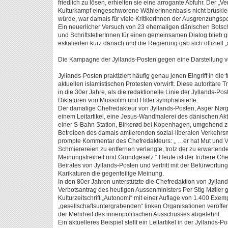
friedlich zu lösen, erhielten sie eine arrogante Abfuhr. Der „Ve
Kulturkampf eingeschworene WählerInnenbasis nicht brüskiere
würde, war damals für viele KritikerInnen der Ausgrenzungsp
Ein neuerlicher Versuch von 23 ehemaligen dänischen Botscha
und SchriftstellerInnen für einen gemeinsamen Dialog blieb gle
eskalierten kurz danach und die Regierung gab sich offiziell 
Die Kampagne der Jyllands-Posten gegen eine Darstellung 
Jyllands-Posten praktiziert häufig genau jenen Eingriff in di
aktuellen islamistischen Protesten vorwirft. Diese autoritäre 
in die 30er Jahre, als die redaktionelle Linie der Jyllands-Pos
Diktaturen von Mussolini und Hitler symphatisierte.
Der damalige Chefredakteur von Jyllands-Posten, Asger Nørga
einem Leitartikel, eine Jesus-Wandmalerei des dänischen Ak
einer S-Bahn Station, Birkerød bei Kopenhagen, umgehend z
Betreiben des damals amtierenden sozial-liberalen Verkehrsmi
prompte Kommentar des Chefredakteurs: „ …er hat Mut und Ve
Schmierereien zu entfernen verlangte, trotz der zu erwarten
Meinungsfreiheit und Grundgesetz.“ Heute ist der frühere Ch
Beirates von Jyllands-Posten und vertritt mit der Befürwortu
Karikaturen die gegenteilige Meinung.
In den 80er Jahren unterstützte die Chefredaktion von Jylla
Verbotsantrag des heutigen Aussenministers Per Stig Møller g
Kulturzeitschrift „Autonomi“ mit einer Auflage von 1.400 Exem
„gesellschaftsuntergrabenden“ linken Organisationen veröffen
der Mehrheit des innenpolitischen Ausschusses abgelehnt.
Ein aktuelleres Beispiel stellt ein Leitartikel in der Jyllands-