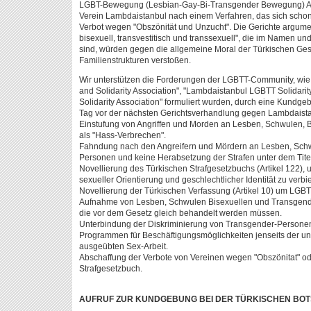
LGBT-Bewegung (Lesbian-Gay-Bi-Transgender Bewegung) Akt
Verein Lambdaistanbul nach einem Verfahren, das sich schon 
Verbot wegen "Obszönität und Unzucht". Die Gerichte argument
bisexuell, transvestitisch und transsexuell", die im Namen un
sind, würden gegen die allgemeine Moral der Türkischen Ges
Familienstrukturen verstoßen.
Wir unterstützen die Forderungen der LGBTT-Community, wie
and Solidarity Association", "Lambdaistanbul LGBTT Solidarit
Solidarity Association" formuliert wurden, durch eine Kundge
Tag vor der nächsten Gerichtsverhandlung gegen Lambdaista
Einstufung von Angriffen und Morden an Lesben, Schwulen,
als "Hass-Verbrechen".
Fahndung nach den Angreifern und Mördern an Lesben, Schw
Personen und keine Herabsetzung der Strafen unter dem Titel
Novellierung des Türkischen Strafgesetzbuchs (Artikel 122),
sexueller Orientierung und geschlechtlicher Identität zu verbi
Novellierung der Türkischen Verfassung (Artikel 10) um LG
Aufnahme von Lesben, Schwulen Bisexuellen und Transgende
die vor dem Gesetz gleich behandelt werden müssen.
Unterbindung der Diskriminierung von Transgender-Personen 
Programmen für Beschäftigungsmöglichkeiten jenseits der u
ausgeübten Sex-Arbeit.
Abschaffung der Verbote von Vereinen wegen "Obszönitat" od
Strafgesetzbuch.
AUFRUF ZUR KUNDGEBUNG BEI DER TÜRKISCHEN BO