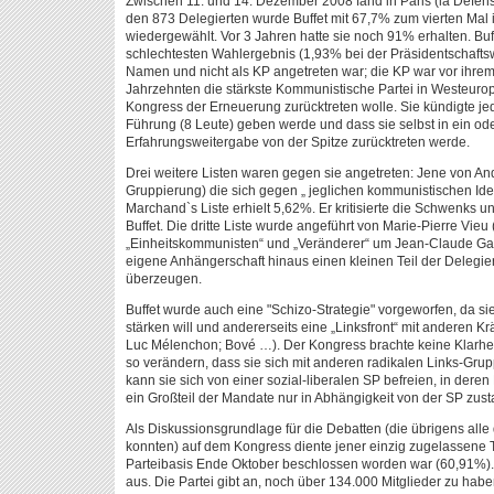
Zwischen 11. und 14. Dezember 2008 fand in Paris (la Défens
den 873 Delegierten wurde Buffet mit 67,7% zum vierten Mal i
wiedergewählt. Vor 3 Jahren hatte sie noch 91% erhalten. Buf
schlechtesten Wahlergebnis (1,93% bei der Präsidentschaftsw
Namen und nicht als KP angetreten war; die KP war vor ihrem
Jahrzehnten die stärkste Kommunistische Partei in Westeurop
Kongress der Erneuerung zurücktreten wolle. Sie kündigte jed
Führung (8 Leute) geben werde und dass sie selbst in ein od
Erfahrungsweitergabe von der Spitze zurücktreten werde.
Drei weitere Listen waren gegen sie angetreten: Jene von And
Gruppierung) die sich gegen „ jeglichen kommunistischen Ident
Marchand`s Liste erhielt 5,62%. Er kritisierte die Schwenks 
Buffet. Die dritte Liste wurde angeführt von Marie-Pierre Vi
„Einheitskommunisten“ und „Veränderer“ um Jean-Claude Gays
eigene Anhängerschaft hinaus einen kleinen Teil der Delegie
überzeugen.
Buffet wurde auch eine "Schizo-Strategie" vorgeworfen, da sie 
stärken will und andererseits eine „Linksfront“ mit anderen K
Luc Mélenchon; Bové …). Der Kongress brachte keine Klarheit
so verändern, dass sie sich mit anderen radikalen Links-G
kann sie sich von einer sozial-liberalen SP befreien, in deren
ein Großteil der Mandate nur in Abhängigkeit von der SP zus
Als Diskussionsgrundlage für die Debatten (die übrigens alle d
konnten) auf dem Kongress diente jener einzig zugelassene T
Parteibasis Ende Oktober beschlossen worden war (60,91%). 
aus. Die Partei gibt an, noch über 134.000 Mitglieder zu ha