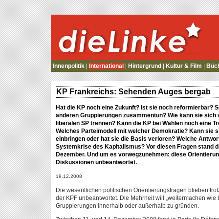
die Linke
Innenpolitik
|
International
|
Hintergrund
|
Kultur & Film
|
Büc
KP Frankreichs: Sehenden Auges bergab
Hat die KP noch eine Zukunft? Ist sie noch reformierbar? Sol
anderen Gruppierungen zusammentun? Wie kann sie sich 
liberalen SP trennen? Kann die KP bei Wahlen noch eine Tr
Welches Parteimodell mit welcher Demokratie? Kann sie 
einbringen oder hat sie die Basis verloren? Welche Antwo
Systemkrise des Kapitalismus? Vor diesen Fragen stand d
Dezember. Und um es vorwegzunehmen: diese Orientierungs
Diskussionen unbeantwortet.
19.12.2008
Die wesentlichen politischen Orientierungsfragen blieben tro
der KPF unbeantwortet. Die Mehrheit will „weitermachen wie b
Gruppierungen innerhalb oder außerhalb zu gründen.