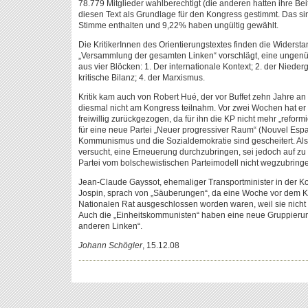
78.779 Mitglieder wahlberechtigt (die anderen hatten ihre Bei
diesen Text als Grundlage für den Kongress gestimmt. Das sin
Stimme enthalten und 9,22% haben ungültig gewählt.
Die KritikerInnen des Orientierungstextes finden die Widerstan
„Versammlung der gesamten Linken“ vorschlägt, eine ungenü
aus vier Blöcken: 1. Der internationale Kontext; 2. der Niede
kritische Bilanz; 4. der Marxismus.
Kritik kam auch von Robert Hué, der vor Buffet zehn Jahre an
diesmal nicht am Kongress teilnahm. Vor zwei Wochen hat er
freiwillig zurückgezogen, da für ihn die KP nicht mehr „reform
für eine neue Partei „Neuer progressiver Raum“ (Nouvel Espa
Kommunismus und die Sozialdemokratie sind gescheitert. Als 
versucht, eine Erneuerung durchzubringen, sei jedoch auf zu
Partei vom bolschewistischen Parteimodell nicht wegzubring
Jean-Claude Gayssot, ehemaliger Transportminister in der Ko
Jospin, sprach von „Säuberungen“, da eine Woche vor dem 
Nationalen Rat ausgeschlossen worden waren, weil sie nicht d
Auch die „Einheitskommunisten“ haben eine neue Gruppierung
anderen Linken“.
Johann Schögler
, 15.12.08