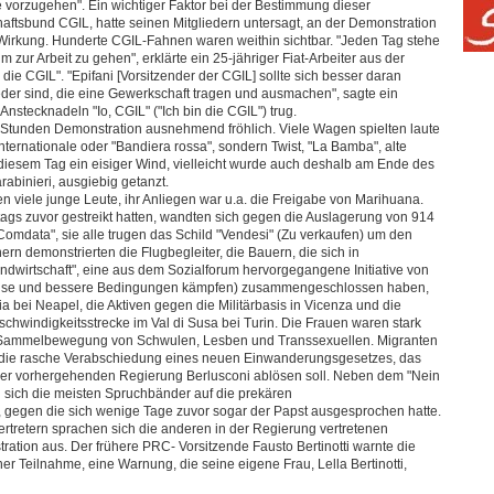
se vorzugehen". Ein wichtiger Faktor bei der Bestimmung dieser
aftsbund CGIL, hatte seinen Mitgliedern untersagt, an der Demonstration
irkung. Hunderte CGIL-Fahnen waren weithin sichtbar. "Jeden Tag stehe
 zur Arbeit zu gehen", erklärte ein 25-jähriger Fiat-Arbeiter aus der
die CGIL". "Epifani [Vorsitzender der CGIL] sollte sich besser daran
ieder sind, die eine Gewerkschaft tragen und ausmachen", sagte ein
Anstecknadeln "Io, CGIL" ("Ich bin die CGIL") trug.
r Stunden Demonstration ausnehmend fröhlich. Viele Wagen spielten laute
nternationale oder "Bandiera rossa", sondern Twist, "La Bamba", alte
diesem Tag ein eisiger Wind, vielleicht wurde auch deshalb am Ende des
rabinieri, ausgiebig getanzt.
 viele junge Leute, ihr Anliegen war u.a. die Freigabe von Marihuana.
tags zuvor gestreikt hatten, wandten sich gegen die Auslagerung von 914
"Comdata", sie alle trugen das Schild "Vendesi" (Zu verkaufen) um den
n demonstrierten die Flugbegleiter, die Bauern, die sich in
Landwirtschaft", eine aus dem Sozialforum hervorgegangene Initiative von
 Preise und bessere Bedingungen kämpfen) zusammengeschlossen haben,
a bei Neapel, die Aktiven gegen die Militärbasis in Vicenza und die
hwindigkeitsstrecke im Val di Susa bei Turin. Die Frauen waren stark
e Sammelbewegung von Schwulen, Lesben und Transsexuellen. Migranten
d die rasche Verabschiedung eines neuen Einwanderungsgesetzes, das
der vorhergehenden Regierung Berlusconi ablösen soll. Neben dem "Nein
 sich die meisten Spruchbänder auf die prekären
, gegen die sich wenige Tage zuvor sogar der Papst ausgesprochen hatte.
tretern sprachen sich die anderen in der Regierung vertretenen
ation aus. Der frühere PRC- Vorsitzende Fausto Bertinotti warnte die
iner Teilnahme, eine Warnung, die seine eigene Frau, Lella Bertinotti,