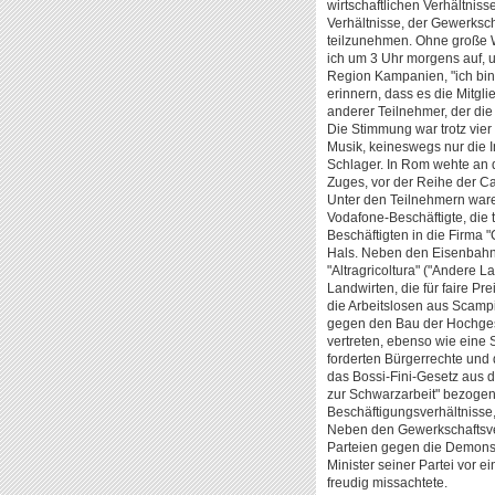
wirtschaftlichen Verhältnis
Verhältnisse, der Gewerksch
teilzunehmen. Ohne große W
ich um 3 Uhr morgens auf, um
Region Kampanien, "ich bin 
erinnern, dass es die Mitgl
anderer Teilnehmer, der die 
Die Stimmung war trotz vie
Musik, keineswegs nur die I
Schlager. In Rom wehte an 
Zuges, vor der Reihe der Ca
Unter den Teilnehmern waren
Vodafone-Beschäftigte, die 
Beschäftigten in die Firma 
Hals. Neben den Eisenbahner
"Altragricoltura" ("Andere 
Landwirten, die für faire
die Arbeitslosen aus Scampi
gegen den Bau der Hochgesc
vertreten, ebenso wie ein
forderten Bürgerrechte un
das Bossi-Fini-Gesetz aus 
zur Schwarzarbeit" bezogen
Beschäftigungsverhältnisse
Neben den Gewerkschaftsver
Parteien gegen die Demonstr
Minister seiner Partei vor e
freudig missachtete.