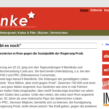
Home
|
Editorial
|
Im
Hintergrund
|
Kultur & Film
|
Bücher
|
Vermischtes
Di
gibt es noch"
estierten in Rom gegen die Sozialpolitik der Regierung Prodi.
isierung am 20.10. ging von den Tageszeitungen Il Manifesto und
ochenzeitung Carta aus. Sie fand breite Unterstützung, u.a. bei den
 PdCI und PRC (Rifondazione Comunista).
chrieb tags darauf Il Manifesto. Die Zeitungen der gemäßigten Linken
zeile: "Eine Million, aber nicht gegen Prodi". Zwischen 700.000 und einer
aus ganz Italien angereist. Aus Sardinien war eine in rote Fahnen
en Hafen Ostia eingelaufen, über zwölf Sonderzüge brachten vor allem
 dem Süden des Landes. Unter den vielen, die extra nach Rom angereist
o, 92 Jahre alt, eine historische Figur der italienischen Linken.
er PRC, Gennaro Migliore, bemühte sich zu betonen, die Kundgebung
 Regierung Prodi, wolle dieser jedoch "die Kraft geben, gegen die prekären