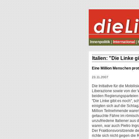
die Linke
Innenpolitik
|
International
|
Italien: "Die Linke 
Eine Million Menschen prot
23.11.2007
Die Initiative für die Mobil
Liberazione sowie von der W
beiden Regierungsparteien
"Die Linke gibt es noch", s
einigten sich auf die Schlag
Million Teilnehmende waren 
getauchte Fähre im römisch
unzufriedene Italiener aus
waren, war auch Pietro Ingra
Der Fraktionsvorsitzende d
richte sich nicht gegen die