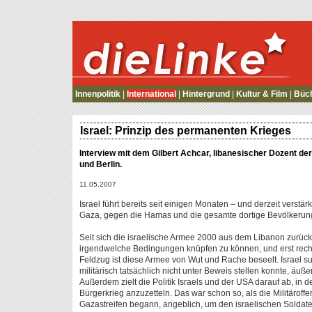
die Linke
Innenpolitik
|
International
|
Hintergrund
|
Kultur & Film
|
Büc
Israel: Prinzip des permanenten Krieges
Interview mit dem Gilbert Achcar, libanesischer Dozent der
und Berlin.
11.05.2007
Israel führt bereits seit einigen Monaten – und derzeit verstär
Gaza, gegen die Hamas und die gesamte dortige Bevölkerun
Seit sich die israelische Armee 2000 aus dem Libanon zurüc
irgendwelche Bedingungen knüpfen zu können, und erst recht 
Feldzug ist diese Armee von Wut und Rache beseelt. Israel suc
militärisch tatsächlich nicht unter Beweis stellen konnte, äuße
Außerdem zielt die Politik Israels und der USA darauf ab, in 
Bürgerkrieg anzuzetteln. Das war schon so, als die Militäro
Gazastreifen begann, angeblich, um den israelischen Solda