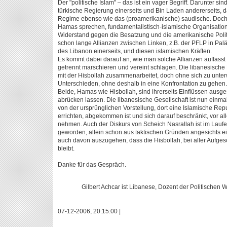
Der "politische Islam" – das ist ein vager Begriff. Darunter si
türkische Regierung einerseits und Bin Laden andererseits, d
Regime ebenso wie das (proamerikanische) saudische. Doch 
Hamas sprechen, fundamentalistisch-islamische Organisatione
Widerstand gegen die Besatzung und die amerikanische Polit
schon lange Allianzen zwischen Linken, z.B. der PFLP in Pal
des Libanon einerseits, und diesen islamischen Kräften.
Es kommt dabei darauf an, wie man solche Allianzen auffasst 
getrennt marschieren und vereint schlagen. Die libanesische K
mit der Hisbollah zusammenarbeitet, doch ohne sich zu unter
Unterschieden, ohne deshalb in eine Konfrontation zu gehen.
Beide, Hamas wie Hisbollah, sind ihrerseits Einflüssen ausge
abrücken lassen. Die libanesische Gesellschaft ist nun einmal
von der ursprünglichen Vorstellung, dort eine Islamische Rep
errichten, abgekommen ist und sich darauf beschränkt, vor all
nehmen. Auch der Diskurs von Scheich Nasrallah ist im Laufe
geworden, allein schon aus taktischen Gründen angesichts ei
auch davon auszugehen, dass die Hisbollah, bei aller Aufgesc
bleibt.
Danke für das Gespräch.
Gilbert Achcar ist Libanese, Dozent der Politischen W
07-12-2006, 20:15:00 |