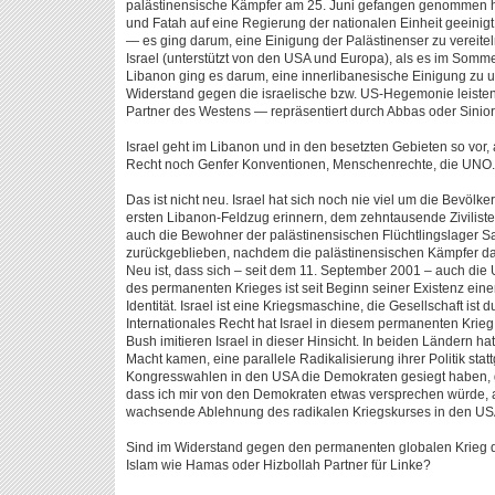
palästinensische Kämpfer am 25. Juni gefangen genommen ha
und Fatah auf eine Regierung der nationalen Einheit geeinigt. 
— es ging darum, eine Einigung der Palästinenser zu vereiteln
Israel (unterstützt von den USA und Europa), als es im Somme
Libanon ging es darum, eine innerlibanesische Einigung zu un
Widerstand gegen die israelische bzw. US-Hegemonie leisten,
Partner des Westens — repräsentiert durch Abbas oder Sinio
Israel geht im Libanon und in den besetzten Gebieten so vor, 
Recht noch Genfer Konventionen, Menschenrechte, die UNO.
Das ist nicht neu. Israel hat sich noch nie viel um die Bevölk
ersten Libanon-Feldzug erinnern, dem zehntausende Ziviliste
auch die Bewohner der palästinensischen Flüchtlingslager Sa
zurückgeblieben, nachdem die palästinensischen Kämpfer da
Neu ist, dass sich – seit dem 11. September 2001 – auch die 
des permanenten Krieges ist seit Beginn seiner Existenz einer
Identität. Israel ist eine Kriegsmaschine, die Gesellschaft ist d
Internationales Recht hat Israel in diesem permanenten Krieg
Bush imitieren Israel in dieser Hinsicht. In beiden Ländern ha
Macht kamen, eine parallele Radikalisierung ihrer Politik sta
Kongresswahlen in den USA die Demokraten gesiegt haben, gi
dass ich mir von den Demokraten etwas versprechen würde, a
wachsende Ablehnung des radikalen Kriegskurses in den US
Sind im Widerstand gegen den permanenten globalen Krieg d
Islam wie Hamas oder Hizbollah Partner für Linke?