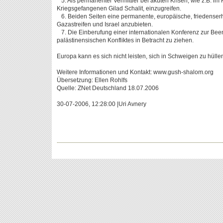
5. Als permanenter Vermittler bei akuten Krisen, wie z.B. im 
Kriegsgefangenen Gilad Schalit, einzugreifen.
6. Beiden Seiten eine permanente, europäische, friedense
Gazastreifen und Israel anzubieten.
7. Die Einberufung einer internationalen Konferenz zur Been
palästinensischen Konfliktes in Betracht zu ziehen.
Europa kann es sich nicht leisten, sich in Schweigen zu hülle
Weitere Informationen und Kontakt: www.gush-shalom.org
Übersetzung: Ellen Rohlfs
Quelle: ZNet Deutschland 18.07.2006
30-07-2006, 12:28:00 |Uri Avnery