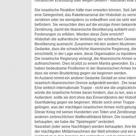
moralischer Entrüstung oder wegen beidem - Nasrallah eilte 
Die israelische Reaktion hätte man erwarten können. Seit 
eine Gelegenheit, das Raketenarsenal der Hisbollah zu verni
zerstören oder sie wenigstens zu entwaffnen und sie sehr we
befördern. Sie versuchten dies auf die einzige ihnen bekann
Zerstörung, damit die libanesische Bevölkerung aufsteht und 
Forderungen zu erfüllen. Werden diese Ziele erreicht?
Hisbollah die authentische Vertretung der schiitischen Gemei
Bevölkerung ausmacht. Zusammen mit den andern Muslimen bi
Gedanke, dass die schwächliche libanesische Regierung, die 
einschließt, in der Lage wäre, diese Organisation zu liquidieren
Die israelische Regierung verlangt, die libanesische Armee s
aufmarschieren. Dies ist jetzt zu einem Mantra geworden. Es z
haben bedeutsame Positionen in der libanesischen Armee inn
dass sie einen Bruderkrieg gegen sie beginnen werden.
Im Ausland nimmt ein anderer Gedanke Gestalt an eine interna
israelisch-libanesischen Grenze aufgestellt werden . Die israe
Eine wirklich internationale Truppe - nicht wie die unglückliche
würde die israelische Armee daran hindern, das zu tun, was si
Außerdem: sollte sie dort ohne das Einverständnis der Hisbol
Guerillakrieg gegen sie beginnen. Würde solch einer Truppe -
gelingen, was der mächtigen israelischen Armee nicht gelung
Dieser Krieg mit seinen Hunderten von Toten und Zerstörung
anderen zerbrechlichen Waffenstillstand führen. Die israeli
behaupten, sie habe die "Spielregeln" verändert.
Nasrallah (oder seine Nachfolger) werden behaupten, ihre kl
der mächtigsten Militärmaschinen der Welt erhoben und ein w