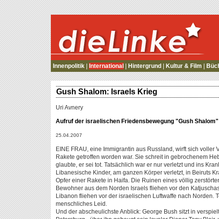
die Linke
Innenpolitik
|
International
|
Hintergrund
|
Kultur & Film
|
Büc
Gush Shalom: Israels Krieg
Uri Avnery
Aufruf der israelischen Friedensbewegung "Gush Shalom"
25.04.2007
EINE FRAU, eine Immigrantin aus Russland, wirft sich voller V
Rakete getroffen worden war. Sie schreit in gebrochenem Heb
glaubte, er sei tot. Tatsächlich war er nur verletzt und ins K
Libanesische Kinder, am ganzen Körper verletzt, in Beiruts 
Opfer einer Rakete in Haifa. Die Ruinen eines völlig zerstörten 
Bewohner aus dem Norden Israels fliehen vor den Katjusch
Libanon fliehen vor der israelischen Luftwaffe nach Norden. 
menschliches Leid.
Und der abscheulichste Anblick: George Bush sitzt in verspie