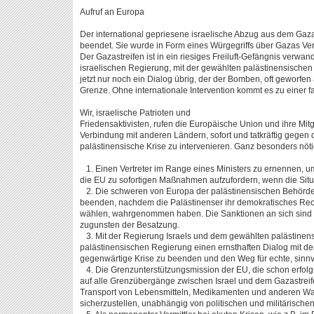
Aufruf an Europa
Der international gepriesene israelische Abzug aus dem Gazas
beendet. Sie wurde in Form eines Würgegriffs über Gazas Ver
Der Gazastreifen ist in ein riesiges Freiluft-Gefängnis verwa
israelischen Regierung, mit der gewählten palästinensischen
jetzt nur noch ein Dialog übrig, der der Bomben, oft geworfen 
Grenze. Ohne internationale Intervention kommt es zu einer f
Wir, israelische Patrioten und
Friedensaktivisten, rufen die Europäische Union und ihre Mitg
Verbindung mit anderen Ländern, sofort und tatkräftig gegen d
palästinensische Krise zu intervenieren. Ganz besonders nöt
1. Einen Vertreter im Range eines Ministers zu ernennen, u
die EU zu sofortigen Maßnahmen aufzufordern, wenn die Situat
2. Die schweren von Europa der palästinensischen Behörde 
beenden, nachdem die Palästinenser ihr demokratisches Rech
wählen, wahrgenommen haben. Die Sanktionen an sich sind s
zugunsten der Besatzung.
3. Mit der Regierung Israels und dem gewählten palästinen
palästinensischen Regierung einen ernsthaften Dialog mit de
gegenwärtige Krise zu beenden und den Weg für echte, sinn
4. Die Grenzunterstützungsmission der EU, die schon erfolg
auf alle Grenzübergänge zwischen Israel und dem Gazastrei
Transport von Lebensmitteln, Medikamenten und anderen Wa
sicherzustellen, unabhängig von politischen und militärische