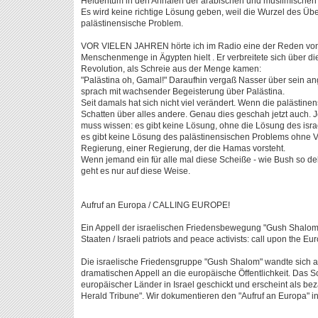
Heldentum in den Annalen der arabischen und muslimischen
Es wird keine richtige Lösung geben, weil die Wurzel des Üb
palästinensische Problem.
VOR VIELEN JAHREN hörte ich im Radio eine der Reden von A
Menschenmenge in Ägypten hielt . Er verbreitete sich über d
Revolution, als Schreie aus der Menge kamen:
"Palästina oh, Gamal!" Daraufhin vergaß Nasser über sein 
sprach mit wachsender Begeisterung über Palästina.
Seit damals hat sich nicht viel verändert. Wenn die palästinen
Schatten über alles andere. Genau dies geschah jetzt auch. J
muss wissen: es gibt keine Lösung, ohne die Lösung des isra
es gibt keine Lösung des palästinensischen Problems ohne 
Regierung, einer Regierung, der die Hamas vorsteht.
Wenn jemand ein für alle mal diese Scheiße - wie Bush so deli
geht es nur auf diese Weise.
Aufruf an Europa / CALLING EUROPE!
Ein Appell der israelischen Friedensbewegung "Gush Shalom"
Staaten / Israeli patriots and peace activists: call upon the 
Die israelische Friedensgruppe "Gush Shalom" wandte sich a
dramatischen Appell an die europäische Öffentlichkeit. Das S
europäischer Länder in Israel geschickt und erscheint als beza
Herald Tribune". Wir dokumentieren den "Aufruf an Europa" i