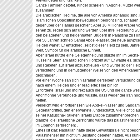
Verwundeten und Kranken.
Ganze Familien getötet. Kinder schreien in Agonie. Mütter we
zusammen.
Die arabischen Regime, die alle von Amerika abhängig sind, k
islamischen Oppositionsbewegungen bedroht sind, schauen s
gegenüber der Hamas geschieht. Aber 10 Millionen Araber vo
sehen zu, regen sich auf und werden über ihre Regierung wü
den belagerten und heldenhaften Brüdern in Palästina zu Hilfe
Vor 50 Jahren schrieb Gamal Abdel-Nasser, der neue ägyptisc
Helden wartet. Er entschied, selbst dieser Held zu sein. Jahre
Welt, Symbol für die arabische Einheit.
Aber Israel nützte eine Gelegenheit und stürzte ihn im Sech
Husseins Stern am arabischen Horizont auf. Er wagte es, sic
und Raketen auf Israel abzuschießen - und wurde so der Hel
vernichtend und in demütigender Weise von den Amerikanern,
geschlagen.
Vor einer Woche sah sich Nasrallah derselben Versuchung ge
nach einem Helden und er reagierte: Hier bin ich.
Er forderte Israel und indirekt auch die US und die ganze we
Angriff ohne Verbündete und wusste, dass weder der Iran noc
helfen.
Vielleicht wird er fortgerissen wie Abd-el-Nasser und Saddam 
Gegenangriffes, den er erwartete, unterschätzt. Vielleicht gla
seiner Katjuscha-Raketen Israels Etappe zusammenbrechen w
glaubte, die israelische Zerstörung würde das palästinensisc
im Libanon zerbrechen) .
Eines ist klar: Nasrallah hätte diese Gewaltspirale nicht beg
Palästinenser ihn nicht um Beistand gebeten hätten. Aus kü