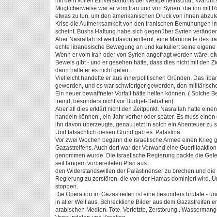
mit dem vollen Einverständnis der Weltgemeinschaft. Warum
Möglicherweise war er vom Iran und von Syrien, die ihn mit R
etwas zu tun, um den amerikanischen Druck von ihnen abzulen
Krise die Aufmerksamkeit von den iranischen Bemühungen im
scheint, Bushs Haltung habe sich gegenüber Syrien veränder
Aber Nasrallah ist weit davon entfernt, eine Marionette des Ira
echte libanesische Bewegung an und kalkuliert seine eigene 
Wenn er vom Iran oder von Syrien angefragt worden wäre, etw
Beweis gibt - und er gesehen hätte, dass dies nicht mit den 
dann hätte er es nicht getan.
Vielleicht handelte er aus innerpolitischen Gründen. Das liba
geworden, und es war schwieriger geworden, den militärischen
Ein neuer bewaffneter Vorfall hätte helfen können. ( Solche
fremd, besonders nicht vor Budget-Debatten).
Aber all dies erklärt nicht den Zeitpunkt. Nasrallah hätte ei
handeln können , ein Jahr vorher oder später. Es muss einen
ihn davon überzeugte, genau jetzt in solch ein Abenteuer zu sc
Und tatsächlich diesen Grund gab es: Palästina.
Vor zwei Wochen begann die israelische Armee einen Krieg 
Gazastreifens. Auch dort war der Vorwand eine Guerillaaktion,
genommen wurde. Die israelische Regierung packte die Gele
seit langem vorbereiteten Plan aus:
den Widerstandswillen der Palästinenser zu brechen und die
Regierung zu zerstören, die von der Hamas dominiert wird. 
stoppen.
Die Operation im Gazastreifen ist eine besonders brutale - u
in aller Welt aus. Schreckliche Bilder aus dem Gazastreifen e
arabischen Medien. Tote, Verletzte, Zerstörung . Wassermang