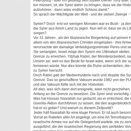
Petersburg - über ihn gebeugt sein loyaler Diener Tony Blair,
tun müssen, ist, die Syrer dahin zu bringen, dass sie die Hisb
aufzuhören - dann wäre endlich Schluss damit."
So sprach der Mächtigste der Welt - und die sieben Zwerge - 
Syrien? Doch erst vor wenigen Monaten war es Bush - ja der
die Syrer aus ihrem Land zu jagen. Nun will er, dass sie im 
sorgen?
Vor 31 Jahren , als der libanesische Bürgerkrieg auf seinem 
allem von den libanesischen Christen eingeladen - ihre Armee
verursachte der damalige Verteidigungsminister Peres und sei
Sie verlangten, Israel möge den Syrern ein Ultimatum stellen,
Grenze zu erreichen. Yitzhak Rabin, der Ministerpräsident, sa
Unsinn sei, weil es das Beste für Israel wäre, wenn sich die 
formieren würde. Nur dies könnte die Ruhe sicherstellen, die
zu Syrien herrscht.
Doch Rabin gab der Medienhysterie nach und stoppte die Syrer
Grenze. Das so geschaffene Vakuum wurde 1982 von der PLO ge
und das Vakuum füllte sich mit der Hisbollah.
All dies, was sich dann dort ereignete, wäre nicht geschehen,
Anfang an die Grenze zu besetzen. Die Syrer sind vorsichtig, s
Was hat Hassan Nasrallah nur gedacht, als er entschied, di
Guerilla-Aktion durchführen zu lassen, die den augenblickl
hat er es getan? Und warum zu diesem Zeitpunkt?
Jeder hält Nasrallah für eine kluge Person. Er ist auch beson
Vorrat an Raketen aller Art angelegt, um eine Art Terrorbalanc
israelische Armee nur auf die Gelegenheit wartete, sie zu zer
ausgeführt, die der israelischen Regierung den perfekten Vor