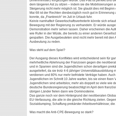
(Innenminister) vorgezogen würde. Das Patt ist perfekt und di
dem längeren Ast zu sitzen – indem sie die Mobilisierungen a
Steigerung nicht mehr möglich ist. Sie glaubt dies mit Beginn
Mai 68 ist der Rechten diesbezüglich noch gut in Erinnerun
konnte, da „Frankreich“ im Juli in Urlaub fuhr.
Kein/e namhafte/r GewerkschaftsvertreterIn könnte sich erlau
Bewegung mit der Regierung zu verhandeln. Er würde ausgeb
Demonstration mehr sehen lassen. Daher erscheinen die Aufr
wie Rufer in der Wüste, die bereits zu einer anderen Gesellsch
gespalten. Die Ausgebeuteten sind nicht mehr bereit mit den
Ausbeutung zu reden.
Was steht auf dem Spiel?
Der Ausgang dieses Konfliktes wird entscheidend sein für ga
mehrheitliche Ablehnung der Franzosen gegen die neoliberale 
und in Spanien sind die Jugendlichen schon derartigen prek
ausgeliefert, da sie trotz 4-6 jähriger Universitätsausbildung
verdienen und 80% nur mehr befristete Verträge haben. Auch 
Jugendlichen im Schnitt 10 Jahre warten, bis sie einen fixe
Jugendlichen sind arbeitslos; mehr als doppelt so viele wie d
deutsche Bundesregierung beabsichtigt im April dem französi
übrigen Länder fielen dann wie Dominosteine.
Das ganze noch vor dem Hintergrund der neoliberalen Globalis
EU-Verfassung, die alle in die gleiche Richtung zielen. Gege
Sozialdumping; Schaffung prekärster Arbeitsverhältnisse; die
Was macht die Anti-CPE-Bewegung so stark?