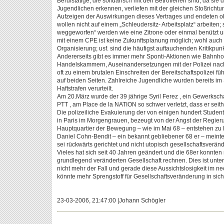
Berufstätige, die solidarisch mit den Betroffenen sind, da sie
Jugendlichen erkennen, verliefen mit der gleichen Stoßrich
Aufzeigen der Auswirkungen dieses Vertrages und endeten o
wollen nicht auf einem „Schleudersitz- Arbeitsplatz“ arbeiten;
weggeworfen“ werden wie eine Zitrone oder einmal benützt un
mit einem CPE ist keine Zukunftsplanung möglich; wohl auch
Organisierung; usf. sind die häufigst auftauchenden Kritikpu
Andererseits gibt es immer mehr Sponti-Aktionen wie Bahnho
Handelskammern, Auseinandersetzungen mit der Polizei nach
oft zu einem brutalen Einschreiten der Bereitschaftspolizei füh
auf beiden Seiten. Zahlreiche Jugendliche wurden bereits im
Haftstrafen verurteilt.
Am 20.März wurde der 39 jährige Syril Ferez , ein Gewerksch
PTT , am Place de la NATION so schwer verletzt, dass er seith
Die polizeiliche Evakuierung der von einigen hundert Studen
in Paris im Morgengrauen, bezeugt von der Angst der Regierung
Hauptquartier der Bewegung – wie im Mai 68 – entstehen zu 
Daniel Cohn-Bendit – ein bekannt gebliebener 68 er – meint
sei rückwärts gerichtet und nicht utopisch gesellschaftsverän
Vieles hat sich seit 40 Jahren geändert und die 68er konnten 
grundlegend veränderten Gesellschaft rechnen. Dies ist unte
nicht mehr der Fall und gerade diese Aussichtslosigkeit im ne
könnte mehr Sprengstoff für Gesellschaftsveränderung in sich 
23-03-2006, 21:47:00 |Johann Schögler