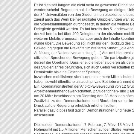
Es ist dies seit langem die nicht mehr da gewesene Einheit d
werden scheint. Begonnen hat die Bewegung an einigen Univ
der 84 Universitäten von den StudentInnen blockiert und bes
zuerst auch das Werk kleiner radikaler Gruppierungen war, s
die Vollversammlungen durchgesetzt, in denen die weitere 
Delegierte gewählt werden. Es hat bereits das 5. landesweite 
derzeit bereits bei über 400 Delegierten) der einzelnen mobil
weiteren Mobilisierungsschritte aber auch die Inhalte koordin
wurde über:„ Die Bewegung soll nicht nur den Rückzug des C
Bewegung gegen die Prekarität im breiteren Sinne“, „ die A
Auflösung der Nationalversammlung“; …) Aus anti-hierarchis
offiziellen Sprecher der Bewegung geben. Die partizipative g
derzeit die Oberhand. Dass jene, die lieber studieren als dem
des Studienjahres befürchten, sich auch Gehör verschaffen k
Demokratie als eine Gefahr der Spaltung.
Inzwischen mobilisieren sich auch immer mehr Mittelschulen
haben sowohl öffentliche als auch private Betriebe während d
Ein Koordinationstreffen der Anti-CPE-Bewegung von 12 Gru
ArbeitnehmerInnengewerkschaften, 2 StudentInnen- und 2 Mi
am 20.März beschlossen am Dienstag den 28.März den nächst
Zusätzlich zu den Demonstrationen und Blockaden soll es im
Druck auf die Regierung erheblich erhöhen sollen.
Parallel dazu gibt es fast täglich Demonstrationen und neue 
anschließen.
Die meisten Demonstrationen, 7. Februar ; 7. März; 13.März 1
Höhepunkt mit 1,5 Millionen Menschen auf der Straße, vorwi