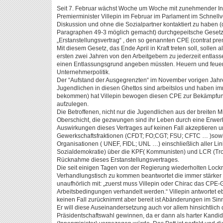
Seit 7. Februar wächst Woche um Woche mit zunehmender Int
Premierminister Villepin im Februar im Parlament im Schnell
Diskussion und ohne die Sozialpartner kontaktiert zu haben
Paragraphen 49-3 möglich gemacht) durchgepeitsche Gesetz
„Erstanstellungsvertrag“ , den so genannten CPE (contrat pr
Mit diesem Gesetz, das Ende April in Kraft treten soll, sollen 
ersten zwei Jahren von den Arbeitgebern zu jederzeit entlas
einen Entlassungsgrund angeben müssten. Heuern und feuern 
Unternehmerpolitik.
Der “Aufstand der Ausgegrenzten“ im November vorigen Jahr
Jugendlichen in diesen Ghettos sind arbeitslos und haben im
bekommen) hat Villepin bewogen diesen CPE zur Bekämpfung de
aufzulegen.
Die Betroffenen, nicht nur die Jugendlichen aus der breiten M
Oberschicht, die gezwungen sind ihr Leben durch eine Erwerbs
Auswirkungen dieses Vertrages auf keinen Fall akzeptieren u
Gewerkschaftsfraktionen (CFDT; FO;CGT; FSU; CFTC … )sowie
Organisationen ( UNEF, FIDL; UNL …) einschließlich aller L
Sozialdemokratie) über die KPF( Kommunisten) und LCR (Tro
Rücknahme dieses Erstanstellungsvertrages.
Die seit einigen Tagen von der Regierung wiederholten Lock
Verhandlungstisch zu kommen beantwortet die immer stärk
unaufhörlich mit: „zuerst muss Villepin oder Chirac das CPE
Arbeitsbedingungen verhandelt werden.“ Villepin antwortet e
keinen Fall zurücknimmt aber bereit ist Abänderungen im Si
Er will diese Auseinandersetzung auch vor allem hinsichtlich
Präsidentschaftswahl gewinnen, da er dann als harter Kandi