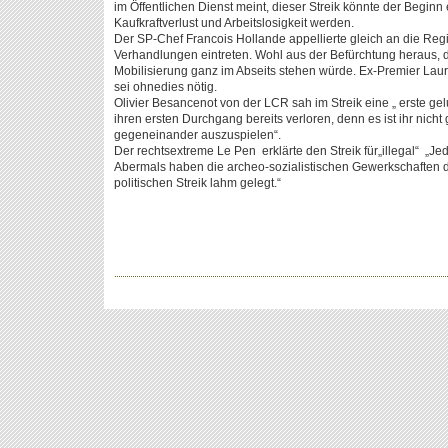
im Öffentlichen Dienst meint, dieser Streik könnte der Begin
Kaufkraftverlust und Arbeitslosigkeit werden.
Der SP-Chef Francois Hollande appellierte gleich an die Reg
Verhandlungen eintreten. Wohl aus der Befürchtung heraus, 
Mobilisierung ganz im Abseits stehen würde. Ex-Premier Lau
sei ohnedies nötig.
Olivier Besancenot von der LCR sah im Streik eine „ erste g
ihren ersten Durchgang bereits verloren, denn es ist ihr nich
gegeneinander auszuspielen“.
Der rechtsextreme Le Pen erklärte den Streik für„illegal“ „Jede
Abermals haben die archeo-sozialistischen Gewerkschaften 
politischen Streik lahm gelegt.“