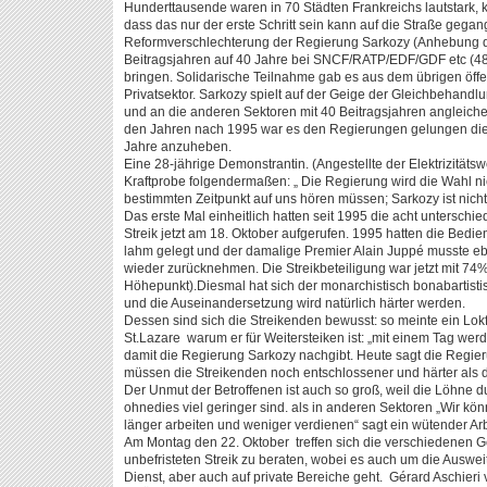
Hunderttausende waren in 70 Städten Frankreichs lautstark, k
dass das nur der erste Schritt sein kann auf die Straße gega
Reformverschlechterung der Regierung Sarkozy (Anhebung de
Beitragsjahren auf 40 Jahre bei SNCF/RATP/EDF/GDF etc (480 
bringen. Solidarische Teilnahme gab es aus dem übrigen öffe
Privatsektor. Sarkozy spielt auf der Geige der Gleichbehandlu
und an die anderen Sektoren mit 40 Beitragsjahren angleichen
den Jahren nach 1995 war es den Regierungen gelungen die B
Jahre anzuheben.
Eine 28-jährige Demonstrantin. (Angestellte der Elektrizität
Kraftprobe folgendermaßen: „ Die Regierung wird die Wahl ni
bestimmten Zeitpunkt auf uns hören müssen; Sarkozy ist nicht
Das erste Mal einheitlich hatten seit 1995 die acht untersch
Streik jetzt am 18. Oktober aufgerufen. 1995 hatten die Bedi
lahm gelegt und der damalige Premier Alain Juppé musste e
wieder zurücknehmen. Die Streikbeteiligung war jetzt mit 7
Höhepunkt).Diesmal hat sich der monarchistisch bonabartisti
und die Auseinandersetzung wird natürlich härter werden.
Dessen sind sich die Streikenden bewusst: so meinte ein Lo
St.Lazare warum er für Weitersteiken ist: „mit einem Tag wer
damit die Regierung Sarkozy nachgibt. Heute sagt die Regier
müssen die Streikenden noch entschlossener und härter als d
Der Unmut der Betroffenen ist auch so groß, weil die Löhne
ohnedies viel geringer sind. als in anderen Sektoren „Wir kö
länger arbeiten und weniger verdienen“ sagt ein wütender Arb
Am Montag den 22. Oktober treffen sich die verschiedenen 
unbefristeten Streik zu beraten, wobei es auch um die Auswei
Dienst, aber auch auf private Bereiche geht. Gérard Aschier