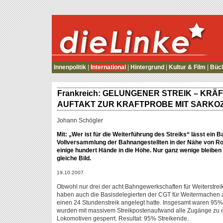
die Linke
Innenpolitik
|
International
|
Hintergrund
|
Kultur & Film
|
Büc
Frankreich: GELUNGENER STREIK – KR
AUFTAKT ZUR KRAFTPROBE MIT SARKO
Johann Schögler
Mit: „Wer ist für die Weiterführung des Streiks“ lässt ein 
Vollversammlung der Bahnangestellten in der Nähe von R
einige hundert Hände in die Höhe. Nur ganz wenige bleiben
gleiche Bild.
19.10.2007
Obwohl nur drei der acht Bahngewerkschaften für Weiterstre
haben auch die Basisdelegierten der CGT für Weitermachen 
einen 24 Stundenstreik angelegt hatte. Insgesamt waren 95% 
wurden mit massivem Streikpostenaufwand alle Zugänge zu de
Lokomotiven gesperrt. Resultat: 95% Streikende.