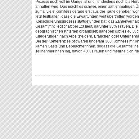
Prozess noch voll im Gange ist und mindestens noch bis Herb
anhalten wird. Das macht es schwer, einen zahlenmäßigen Üb
zumal viele Komitees gerade erst aus der Taufe gehoben wor
jetzt festhalten, dass die Erwartungen weit übertroffen worden
Konsolidierungsprozess stattgefunden hat, das Zahlenverhäl
Gesamtmitgliedschaft bei 1:3 liegt, darunter 35% Frauen. Di
geographischen Kriterien organisiert; daneben gibt es 40 Ju
Gliederungen nach Arbeitsfeldern, Branchen oder Unternehm
Bei der Konferenz selbst waren ungefähr 300 Komitees mit kn
kamen Gäste und BeobachterInnen, sodass die Gesamtteilne
TeilnehmerInnen lag, davon 40% Frauen und mehrheitlich Nic