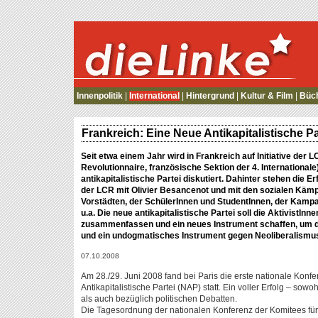
die Linke
Innenpolitik
|
International
|
Hintergrund
|
Kultur & Film
|
Büc
Frankreich: Eine Neue Antikapitalistische Pa
Seit etwa einem Jahr wird in Frankreich auf Initiative der
Revolutionnaire, französische Sektion der 4. Internationale)
antikapitalistische Partei diskutiert. Dahinter stehen di
der LCR mit Olivier Besancenot und mit den sozialen Kämp
Vorstädten, der SchülerInnen und StudentInnen, der Kampa
u.a. Die neue antikapitalistische Partei soll die AktivistI
zusammenfassen und ein neues Instrument schaffen, um di
und ein undogmatisches Instrument gegen Neoliberalismus
07.10.2008
Am 28./29. Juni 2008 fand bei Paris die erste nationale Konfer
Antikapitalistische Partei (NAP) statt. Ein voller Erfolg – sowo
als auch bezüglich politischen Debatten.
Die Tagesordnung der nationalen Konferenz der Komitees für