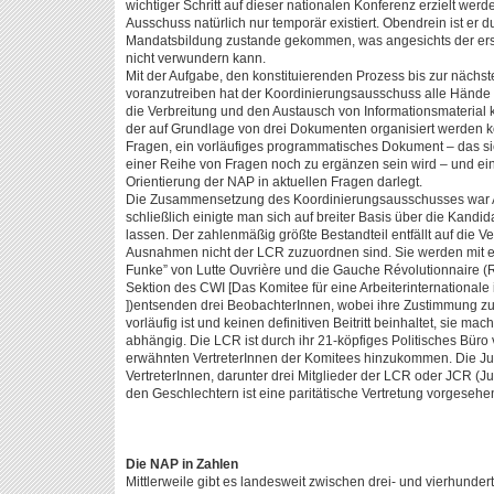
wichtiger Schritt auf dieser nationalen Konferenz erzielt wer
Ausschuss natürlich nur temporär existiert. Obendrein ist er d
Mandatsbildung zustande gekommen, was angesichts der ers
nicht verwundern kann.
Mit der Aufgabe, den konstituierenden Prozess bis zur nächs
voranzutreiben hat der Koordinierungsausschuss alle Hände v
die Verbreitung und den Austausch von Informationsmaterial
der auf Grundlage von drei Dokumenten organisiert werden k
Fragen, ein vorläufiges programmatisches Dokument – das si
einer Reihe von Fragen noch zu ergänzen sein wird – und ein
Orientierung der NAP in aktuellen Fragen darlegt.
Die Zusammensetzung des Koordinierungsausschusses war An
schließlich einigte man sich auf breiter Basis über die Kandi
lassen. Der zahlenmäßig größte Bestandteil entfällt auf die Ve
Ausnahmen nicht der LCR zuzuordnen sind. Sie werden mit etw
Funke” von Lutte Ouvrière und die Gauche Révolutionnaire (R
Sektion des CWI [Das Komitee für eine Arbeiterinternationale i
])entsenden drei BeobachterInnen, wobei ihre Zustimmung zu
vorläufig ist und keinen definitiven Beitritt beinhaltet, sie 
abhängig. Die LCR ist durch ihr 21-köpfiges Politisches Büro
erwähnten VertreterInnen der Komitees hinzukommen. Die 
VertreterInnen, darunter drei Mitglieder der LCR oder JCR (
den Geschlechtern ist eine paritätische Vertretung vorgesehe
Die NAP in Zahlen
Mittlerweile gibt es landesweit zwischen drei- und vierhundert 