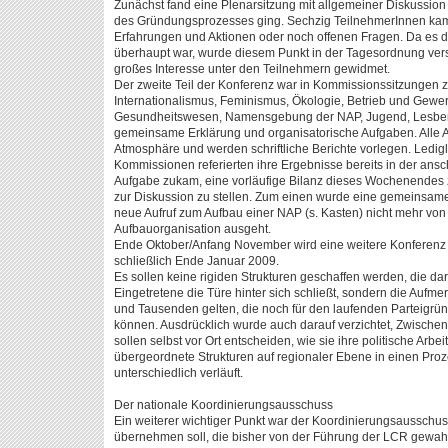
Zunächst fand eine Plenarsitzung mit allgemeiner Diskussion s
des Gründungsprozesses ging. Sechzig TeilnehmerInnen kame
Erfahrungen und Aktionen oder noch offenen Fragen. Da es da
überhaupt war, wurde diesem Punkt in der Tagesordnung ver
großes Interesse unter den Teilnehmern gewidmet.
Der zweite Teil der Konferenz war in Kommissionssitzungen 
Internationalismus, Feminismus, Ökologie, Betrieb und Gewerksc
Gesundheitswesen, Namensgebung der NAP, Jugend, Lesben
gemeinsame Erklärung und organisatorische Aufgaben. Alle Ar
Atmosphäre und werden schriftliche Berichte vorlegen. Ledigl
Kommissionen referierten ihre Ergebnisse bereits in der ans
Aufgabe zukam, eine vorläufige Bilanz dieses Wochenendes zu
zur Diskussion zu stellen. Zum einen wurde eine gemeinsame
neue Aufruf zum Aufbau einer NAP (s. Kasten) nicht mehr von
Aufbauorganisation ausgeht.
Ende Oktober/Anfang November wird eine weitere Konferenz 
schließlich Ende Januar 2009.
Es sollen keine rigiden Strukturen geschaffen werden, die dar
Eingetretene die Türe hinter sich schließt, sondern die Aufm
und Tausenden gelten, die noch für den laufenden Parteig
können. Ausdrücklich wurde auch darauf verzichtet, Zwischen
sollen selbst vor Ort entscheiden, wie sie ihre politische Arb
übergeordnete Strukturen auf regionaler Ebene in einen Proze
unterschiedlich verläuft.
Der nationale Koordinierungsausschuss
Ein weiterer wichtiger Punkt war der Koordinierungsaussch
übernehmen soll, die bisher von der Führung der LCR gewahr