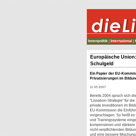
die Linke
Innenpolitik
|
International
|
Europäische Union
Schulgeld
Ein Papier der EU-Kommiss
Privatisierungen im Bildun
11.05.2007
Bereits 2004 sprach sich d
"Lissabon-Strategie" für di
private Investitionen im Bi
EU-Kommission die Einführu
vorgeschlagen. So heißt es w
und Trainingssysteme einge
kompensieren und stärkere 
nicht-verpflichtenden Bildu
und eine bessere Mischung a