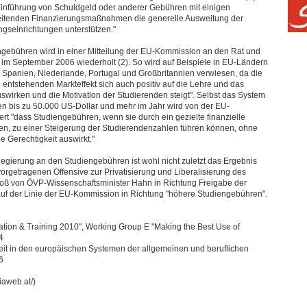
Einführung von Schuldgeld oder anderer Gebühren mit einigen
itenden Finanzierungsmaßnahmen die generelle Ausweitung der
ngseinrichtungen unterstützen."
gebühren wird in einer Mitteilung der EU-Kommission an den Rat und
im September 2006 wiederholt (2). So wird auf Beispiele in EU-Ländern
n, Spanien, Niederlande, Portugal und Großbritannien verwiesen, da die
entstehenden Markteffekt sich auch positiv auf die Lehre und das
rken und die Motivation der Studierenden steigt". Selbst das System
n bis zu 50.000 US-Dollar und mehr im Jahr wird von der EU-
ert "dass Studiengebühren, wenn sie durch ein gezielte finanzielle
en, zu einer Steigerung der Studierendenzahlen führen können, ohne
ie Gerechtigkeit auswirkt."
egierung an den Studiengebühren ist wohl nicht zuletzt das Ergebnis
rgetragenen Offensive zur Privatisierung und Liberalisierung des
toß von ÖVP-Wissenschaftsminister Hahn in Richtung Freigabe der
 auf der Linie der EU-Kommission in Richtung "höhere Studiengebühren".
ation & Training 2010", Working Group E "Making the Best Use of
4
keit in den europäischen Systemen der allgemeinen und beruflichen
6
iaweb.at/)