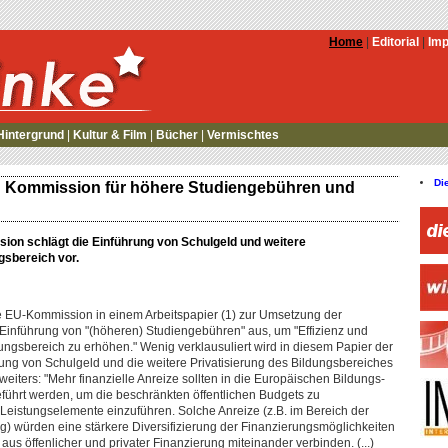
Home
|
Editorial
|
Im
Hintergrund
|
Kultur & Film
|
Bücher
|
Vermischtes
Di
: Kommission für höhere Studiengebühren und
ion schlägt die Einführung von Schulgeld und weitere
gsbereich vor.
ie EU-Kommission in einem Arbeitspapier (1) zur Umsetzung der
e Einführung von "(höheren) Studiengebühren" aus, um "Effizienz und
ldungsbereich zu erhöhen." Wenig verklausuliert wird in diesem Papier der
ng von Schulgeld und die weitere Privatisierung des Bildungsbereiches
eiters: "Mehr finanzielle Anreize sollten in die Europäischen Bildungs-
führt werden, um die beschränkten öffentlichen Budgets zu
Leistungselemente einzuführen. Solche Anreize (z.B. im Bereich der
ng) würden eine stärkere Diversifizierung der Finanzierungsmöglichkeiten
us öffenlicher und privater Finanzierung miteinander verbinden. (...)