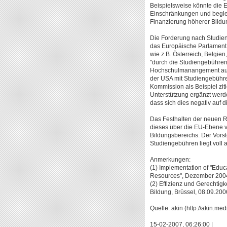
Beispielsweise könnte die 
Einschränkungen und begle
Finanzierung höherer Bildu
Die Forderung nach Studien
das Europäische Parlament 
wie z.B. Österreich, Belgie
"durch die Studiengebühren 
Hochschulmanangement auswi
der USA mit Studiengebühre
Kommission als Beispiel ziti
Unterstützung ergänzt werd
dass sich dies negativ auf d
Das Festhalten der neuen R
dieses über die EU-Ebene vo
Bildungsbereichs. Der Vors
Studiengebühren liegt voll
Anmerkungen:
(1) Implementation of "Educ
Resources", Dezember 200
(2) Effizienz und Gerechtig
Bildung, Brüssel, 08.09.200
Quelle: akin (http://akin.med
15-02-2007, 06:26:00 |