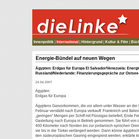
die Linke
Innenpolitik
|
International
|
Hintergrund
|
Kultur & Film
|
Büc
Energie-Bündel auf neuen Wegen
Ägypten: Erdgas für Europa El Salvador/Venezuela: Ener
Russland/Niederlande: Finanzierungsgepräche zur Ostsee-
24.04.2007
Ägypten:
Erdgas für Europa
Ägyptens Gasvorkommen, die vor allem unter Wasser an der M
Februar verstärkt nach Europa verkauft. Frankreich und Italien
„geringen“ Mengen per Schiff mit Flüssigas beliefert, Ende 
Gasleitung nach Europa in Betrieb genommen. Sie führt von 
400 Kilometer nach Norden bis zur jordanisch-syrischen Gre
sie bis in die Türkei verlängert werden. Dann könne ägyptis
den südeuropäischen Gasring eingespeist werden, erklärte kü