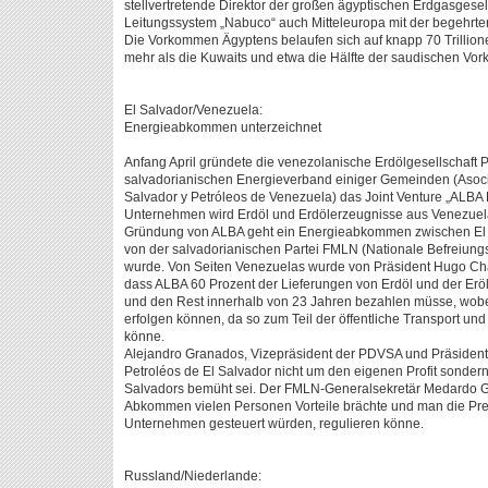
stellvertretende Direktor der großen ägyptischen Erdgasgese
Leitungssystem „Nabuco“ auch Mitteleuropa mit der begehrte
Die Vorkommen Ägyptens belaufen sich auf knapp 70 Trillio
mehr als die Kuwaits und etwa die Hälfte der saudischen Vo
El Salvador/Venezuela:
Energieabkommen unterzeichnet
Anfang April gründete die venezolanische Erdölgesellscha
salvadorianischen Energieverband einiger Gemeinden (Asocia
Salvador y Petróleos de Venezuela) das Joint Venture „ALBA 
Unternehmen wird Erdöl und Erdölerzeugnisse aus Venezuela 
Gründung von ALBA geht ein Energieabkommen zwischen El 
von der salvadorianischen Partei FMLN (Nationale Befreiungs
wurde. Von Seiten Venezuelas wurde von Präsident Hugo Ch
dass ALBA 60 Prozent der Lieferungen von Erdöl und der Erö
und den Rest innerhalb von 23 Jahren bezahlen müsse, wobe
erfolgen können, da so zum Teil der öffentliche Transport un
könne.
Alejandro Granados, Vizepräsident der PDVSA und Präsident
Petroléos de El Salvador nicht um den eigenen Profit sonder
Salvadors bemüht sei. Der FMLN-Generalsekretär Medardo Go
Abkommen vielen Personen Vorteile brächte und man die Prei
Unternehmen gesteuert würden, regulieren könne.
Russland/Niederlande: