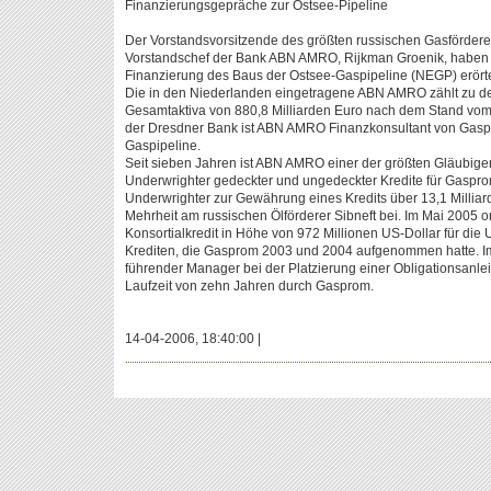
Finanzierungsgepräche zur Ostsee-Pipeline
Der Vorstandsvorsitzende des größten russischen Gasförderer
Vorstandschef der Bank ABN AMRO, Rijkman Groenik, haben l
Finanzierung des Baus der Ostsee-Gaspipeline (NEGP) erörte
Die in den Niederlanden eingetragene ABN AMRO zählt zu den
Gesamtaktiva von 880,8 Milliarden Euro nach dem Stand v
der Dresdner Bank ist ABN AMRO Finanzkonsultant von Gas
Gaspipeline.
Seit sieben Jahren ist ABN AMRO einer der größten Gläubige
Underwrighter gedeckter und ungedeckter Kredite für Gasprom
Underwrighter zur Gewährung eines Kredits über 13,1 Milliar
Mehrheit am russischen Ölförderer Sibneft bei. Im Mai 2005
Konsortialkredit in Höhe von 972 Millionen US-Dollar für di
Krediten, die Gasprom 2003 und 2004 aufgenommen hatte. Im
führender Manager bei der Platzierung einer Obligationsanleih
Laufzeit von zehn Jahren durch Gasprom.
14-04-2006, 18:40:00 |