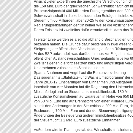
Ansicht vieler Expert­Innen die griechische Verschuldung ni
die 150 Mrd. Euro der griechischen Schwarzwirtschaft nicht h
Bruttosozialprodukt 400 Milliarden Euro gegenüber den 280 M
Schwarzwirtschaft in die zu besteuernden Beträge miteinbe
Steuern um 60 Milliarden, aber 20-25 % der Konsumausgabe
Regierungserklärungen geht in keiner Weise die Absicht her
Deren Existenz ist zweifellos dafür verantwortlich, dass das 
In erster Linie werden es also die abhängig Beschäftigten und
bezahlen haben. Die Gründe dafür bestehen in zwei wesentlic
Steigerung der öffentlichen Verschuldung auf den Rüstungsau
% des BSP aufwendet, was darüber hinaus zur Folge hat, dass
öffentlichen Auslandsverschuldung Griechenlands mit etwa 6
Zweitens gehen die fortgesetzten kurz- und langfristigen Verg
Unternehmen zulasten des Staatshaushalts.
Sparmaßnahmen und Angriff auf die Rentenversicherung
Das sogenannte „Stabilitäts- und Wachstumsprogramm“ der gr
Jahre 2010-12 Einsparungen von Einnahmen und Ausgaben in
Innerhalb von vier Monaten hat die Regierung den Unterne
Mio. auferlegt und an Steuern aus Immobilienbesitz 180 Mio.
zusätzliche Konsumsteuern auf Zigaretten in Höhe von 650 Mi
von 60 Mio. Euro und auf Brennstoffe von einer Milliarde Eur
sie mit den Änderungen in der Steuerklasse 200 Mio. Euro, d
Besteuerung 700 Mio. Euro und der der Steuervergünstigung
Änderungen der Besteuerung großen Immobilienbesitzes 400
der Steuerflucht 1,2 Mrd. Euro zusätzliche Einnahmen.
Außerdem wird im Planungsstab des Wirtschaftsministeriums