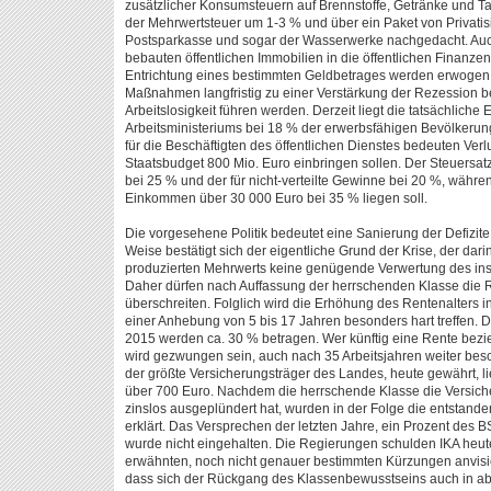
zusätzlicher Konsumsteuern auf Brennstoffe, Getränke und T
der Mehrwertsteuer um 1-3 % und über ein Paket von Privat
Postsparkasse und sogar der Wasserwerke nachgedacht. Auch
bebauten öffentlichen Immobilien in die öffentlichen Finanz
Entrichtung eines bestimmten Geldbetrages werden erwogen. 
Maßnahmen langfristig zu einer Verstärkung der Rezession be
Arbeitslosigkeit führen werden. Derzeit liegt die tatsächlic
Arbeitsministeriums bei 18 % der erwerbsfähigen Bevölker
für die Beschäftigten des öffentlichen Dienstes bedeuten Verl
Staatsbudget 800 Mio. Euro einbringen sollen. Der Steuersa
bei 25 % und der für nicht-verteilte Gewinne bei 20 %, währ
Einkommen über 30 000 Euro bei 35 % liegen soll.
Die vorgesehene Politik bedeutet eine Sanierung der Defizite
Weise bestätigt sich der eigentliche Grund der Krise, der dar
produzierten Mehrwerts keine genügende Verwertung des insg
Daher dürfen nach Auffassung der herrschenden Klasse die
überschreiten. Folglich wird die Erhöhung des Rentenalters in
einer Anhebung von 5 bis 17 Jahren besonders hart treffen
2015 werden ca. 30 % betragen. Wer künftig eine Rente bezieh
wird gezwungen sein, auch nach 35 Arbeitsjahren weiter besch
der größte Versicherungsträger des Landes, heute gewährt, li
über 700 Euro. Nachdem die herrschende Klasse die Versich
zinslos ausgeplündert hat, wurden in der Folge die entstande
erklärt. Das Versprechen der letzten Jahre, ein Prozent des B
wurde nicht eingehalten. Die Regierungen schulden IKA heut
erwähnten, noch nicht genauer bestimmten Kürzungen anvisier
dass sich der Rückgang des Klassenbewusstseins auch in abs