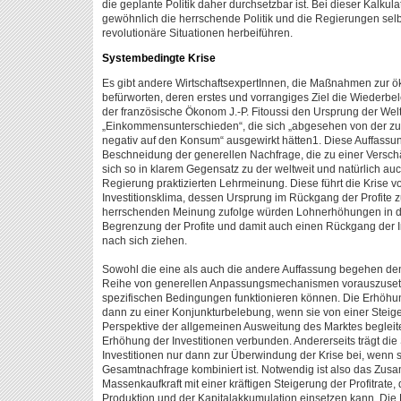
die geplante Politik daher durchsetzbar ist. Bei dieser Kalkul
gewöhnlich die herrschende Politik und die Regierungen sel
revolutionäre Situationen herbeiführen.
Systembedingte Krise
Es gibt andere Wirtschaftsexpert­Innen, die Maßnahmen zur 
befürworten, deren erstes und vorrangiges Ziel die Wiederb
der französische Ökonom J.-P. Fitoussi den Ursprung der Welt
„Einkommensunterschieden“, die sich „abgesehen von der z
negativ auf den Konsum“ ausgewirkt hätten1. Diese Auffassun
Beschneidung der generellen Nachfrage, die zu einer Verschä
sich so in klarem Gegensatz zu der weltweit und natürlich au
Regierung praktizierten Lehrmeinung. Die­se führt die Krise v
Investitionsklima, dessen Ursprung im Rückgang der Profite z
herrschenden Meinung zufolge würden Lohnerhöhungen in di
Begrenzung der Profite und damit auch einen Rückgang der I
nach sich ziehen.
Sowohl die eine als auch die andere Auffassung begehen den
Reihe von generellen Anpassungsmechanismen vorauszusetzen
spezifischen Bedingungen funktionieren können. Die Erhöhu
dann zu einer Konjunkturbelebung, wenn sie von einer Steiger
Perspektive der allgemeinen Ausweitung des Marktes begleitet 
Erhöhung der Investitionen verbunden. Andererseits trägt die 
Investitionen nur dann zur Überwindung der Krise bei, wenn s
Gesamtnachfrage kombiniert ist. Notwendig ist also das Zus
Massenkaufkraft mit einer kräftigen Steigerung der Profitrat
Produktion und der Kapitalakkumulation einsetzen kann. Die