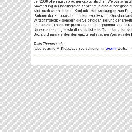
der 2008 offen ausgebrochen kapitalistischen Weltwirtschaftskr
Anwendung der neoliberalen Konzepte in eine ausweglose 
wird, auch wenn kleinere Konjunkturschwankungen zum Prog
Parteien der Europäischen Linken wie Syriza in Griechenlan
Wirtschaftspolitik, sondern die Selbst­organisierung der arb
und Unterdrückten, die praktische und programmatische Infrag
Umweltzerstörung sowie die sozialistische Transformation de
Sozialordnung werden den einzig realistischen Weg aus der 
Takis Thanassoulas
(Übersetzung: A. Kloke, zuerst erschienen in:
avanti
, Zeitschr