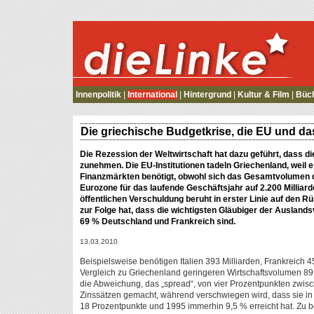
die Linke
Innenpolitik
|
International
|
Hintergrund
|
Kultur & Film
|
Büc
Die griechische Budgetkrise, die EU und da
Die Rezession der Weltwirtschaft hat dazu geführt, dass di
zunehmen. Die EU-Institutionen tadeln Griechenland, weil e
Finanzmärkten benötigt, obwohl sich das Gesamtvolumen 
Eurozone für das laufende Geschäftsjahr auf 2.200 Milliard
öffentlichen Verschuldung beruht in erster Linie auf den
zur Folge hat, dass die wichtigsten Gläubiger der Auslan
69 % Deutschland und Frankreich sind.
13.03.2010
Beispielsweise benötigen Italien 393 Milliarden, Frankreich 
Vergleich zu Griechenland geringeren Wirtschaftsvolumen 89 
die Abweichung, das „spread“, von vier Prozentpunkten zwis
Zinssätzen gemacht, während verschwiegen wird, dass sie in 
18 Prozentpunkte und 1995 immerhin 9,5 % erreicht hat. Zu b