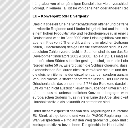
hängt aber von einer günstigen Konstellation vieler verschie
vorliegt. In keinem Fall ist sie von der einen oder anderen
EU – Konvergenz oder Divergenz?
Dies gilt speziell für eine Wirtschaftsunion offener und befrei
entwickelte Regionen und Länder integriert sind und in der si
einem hohen Produktivitäts- und Technologieniveau in einer pr
Deutschland wies im Jahr 2000 eine Leistungsbilanz von min
aber ein Plus von 5 % erreicht, während im gleichen Zeitrau
Italien, Griechenland) riesige Defizite entstanden sind. In Gri
absoluten Zahlen verdreifacht, in Spanien sind sie um das S
Development Indicators 2002 & 2008, Table 4.15). Es mag sei
europäischen Süden schneller gestiegen sind, aber sein Loh
Norden unter 50 %. Es ergibt sich die Schlussfolgerung, dass 
ökonomischen Strukturen nicht zu verstärken scheint und de
die gleichen Elemente der einzelnen Länder, sondern ganz i
Vor- und Nachteile stärker hervortreten lassen. Der Euro ist si
Griechenlands, das ohnehin nur 2,7 % der Eurozone darstellt
Effekts mag nicht auszuschließen sein, aber den unterschie
Länder muss mit unterschiedlichen Konzepten begegnet wer
europäischen Südens muss in erster Linie die Arbeitslosigke
Haushaltsdefizite als sekundär zu betrachten sind.
Unter diesem Aspekt ist das von den Regierungen Deutschlan
EU-Bürokratie geforderte und von der PASOK-Regierung – sel
Wahlversprechen – eifrig auf den Weg gebrachte „Spar- und S
kontraproduktiv zu bezeichnen. Die griechische Haushaltskrise i