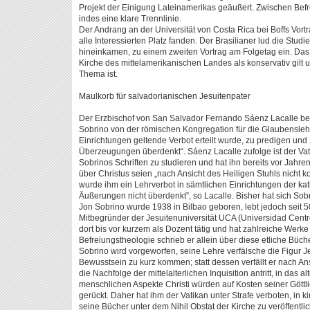
Projekt der Einigung Lateinamerikas geäußert. Zwischen Bef
indes eine klare Trennlinie.
Der Andrang an der Universität von Costa Rica bei Boffs Vort
alle Interessierten Platz fanden. Der Brasilianer lud die Stud
hineinkamen, zu einem zweiten Vortrag am Folgetag ein. Das
Kirche des mittelamerikanischen Landes als konservativ gilt 
Thema ist.
Maulkorb für salvadorianischen Jesuitenpater
Der Erzbischof von San Salvador Fernando Sáenz Lacalle bes
Sobrino von der römischen Kongregation für die Glaubenslehr
Einrichtungen geltende Verbot erteilt wurde, zu predigen und z
Überzeugungen überdenkt“. Sáenz Lacalle zufolge ist der Vati
Sobrinos Schriften zu studieren und hat ihn bereits vor Jahre
über Christus seien „nach Ansicht des Heiligen Stuhls nicht k
wurde ihm ein Lehrverbot in sämtlichen Einrichtungen der katho
Äußerungen nicht überdenkt”, so Lacalle. Bisher hat sich Sobri
Jon Sobrino wurde 1938 in Bilbao geboren, lebt jedoch seit 50
Mitbegründer der Jesuitenuniversität UCA (Universidad Cent
dort bis vor kurzem als Dozent tätig und hat zahlreiche Werke 
Befreiungstheologie schrieb er allein über diese etliche Büche
Sobrino wird vorgeworfen, seine Lehre verfälsche die Figur Je
Bewusstsein zu kurz kommen; statt dessen verfällt er nach Ansi
die Nachfolge der mittelalterlichen Inquisition antritt, in das 
menschlichen Aspekte Christi würden auf Kosten seiner Göttli
gerückt. Daher hat ihm der Vatikan unter Strafe verboten, in k
seine Bücher unter dem Nihil Obstat der Kirche zu veröffentli