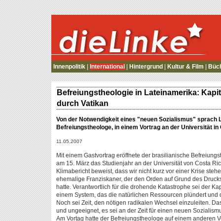
die Linke
Innenpolitik
|
International
|
Hintergrund
|
Kultur & Film
|
Büc
Befreiungstheologie in Lateinamerika: Kapi
durch Vatikan
Von der Notwendigkeit eines "neuen Sozialismus" sprach L
Befreiungstheologe, in einem Vortrag an der Universität in
11.05.2007
Mit einem Gastvortrag eröffnete der brasilianische Befreiun
am 15. März das Studienjahr an der Universität von Costa R
Klimabericht beweist, dass wir nicht kurz vor einer Krise steh
ehemalige Franziskaner, der den Orden auf Grund des Druck
hatte. Verantwortlich für die drohende Katastrophe sei der Kap
einem System, das die natürlichen Ressourcen plündert und d
Noch sei Zeit, den nötigen radikalen Wechsel einzuleiten. Da
und ungeeignet, es sei an der Zeit für einen neuen Sozialism
Am Vortag hatte der Befreiungstheologe auf einem anderen Vo