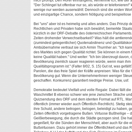
mich prompt. Den Hörer einhängend, vernehme ich, wie der 
"Der Schlingel tut offenbar nur so, als würde er telefonieren!"
wenige nur werden auserwählt: Dennoch sind die ersten Worte, 
und einzigartige Chance, sondern Nötigung und beispiellose Dr
Bei "uns" aber ist es heimelig und alles anders. Das Prinzip d
Rechtlichen und Privaten habe sich bewährt, bemerkte Staats
kürzlich in der ORF-Debatte des österreichischen Parlaments. 
Zeiten drohender Verwechselbarkeit? Was hält die amtierend
(zumindest gelegentlicher) Quotenabstinenz und Qualitätskontr
Amtsübernahme vertraut sie sich Armin Thurnher an: "Ich kann 
des Marktes sich gegen Qualität richtet. Sie können in einem 
keine Qualität haben." Und weiter: "Ich bin überzeugt davon, 
Bevölkerung ziemlich sauer reagieren würde, wenn man ihm s
Qualitätsprogramm ist." (Falter 8/02, S. 15) Gut ist, was gefäl
Parolen, die das freie Spiel der Kräfte anpreisen: Was für die Wi
Bevölkerung gut. Wenn die UnternehmerInnen weniger Steuer
geschaffen. Konkurrenz garantiert niedrige Preise. Usw, usf.
Demokratie bedeutet Vielfalt und volle Regale: Dabei fällt d
Waschmittel B ebenso schwer wie jene zwischen Strache und
Quizsendung des ORF und dem identen Format auf RTL. Man 
öffentlich (immer wieder auch Öffentlich-Rechtlich). Stetig ste
ihre Schuld, andere betrogen, belogen, beleidigt zu haben, g
Zeiten öffentlich vorgetragene Bußen. Virtuose Bußheilige –
Geißlerbewegung, die durch die Städte gezogen sind. Die hab
gegeißelt, für die Sünden der Menschheit, aber auch für di
Bußvirtuosen. Dazu gehört immer die Öffentlichkeit und das Re