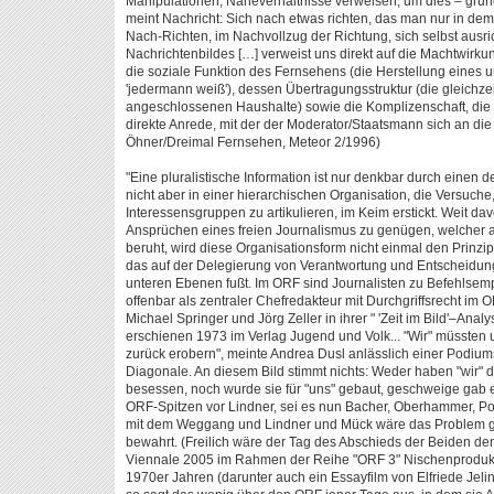
Manipulationen, Naheverhältnisse verweisen, um dies – grund
meint Nachricht: Sich nach etwas richten, das man nur in de
Nach-Richten, im Nachvollzug der Richtung, sich selbst ausri
Nachrichtenbildes […] verweist uns direkt auf die Machtwir
die soziale Funktion des Fernsehens (die Herstellung eines
'jedermann weiß'), dessen Übertragungsstruktur (die gleichzei
angeschlossenen Haushalte) sowie die Komplizenschaft, die 
direkte Anrede, mit der der Moderator/Staatsmann sich an di
Öhner/Dreimal Fernsehen, Meteor 2/1996)
"Eine pluralistische Information ist nur denkbar durch einen 
nicht aber in einer hierarchischen Organisation, die Versuch
Interessensgruppen zu artikulieren, im Keim erstickt. Weit da
Ansprüchen eines freien Journalismus zu genügen, welcher a
beruht, wird diese Organisationsform nicht einmal den Prin
das auf der Delegierung von Verantwortung und Entscheidung
unteren Ebenen fußt. Im ORF sind Journalisten zu Befehlsem
offenbar als zentraler Chefredakteur mit Durchgriffsrecht im OR
Michael Springer und Jörg Zeller in ihrer " 'Zeit im Bild'–Ana
erschienen 1973 im Verlag Jugend und Volk... "Wir" müssten
zurück erobern", meinte Andrea Dusl anlässlich einer Podiu
Diagonale. An diesem Bild stimmt nichts: Weder haben "wir" 
besessen, noch wurde sie für "uns" gebaut, geschweige gab es
ORF-Spitzen vor Lindner, sei es nun Bacher, Oberhammer, Pod
mit dem Weggang und Lindner und Mück wäre das Problem gelö
bewahrt. (Freilich wäre der Tag des Abschieds der Beiden de
Viennale 2005 im Rahmen der Reihe "ORF 3" Nischenprodukt
1970er Jahren (darunter auch ein Essayfilm von Elfriede Jel