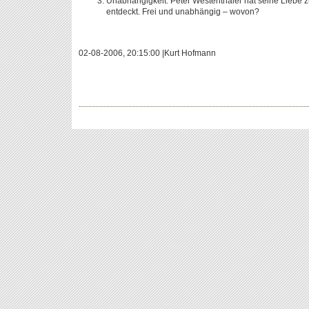
Unabhängigkeit: Peter Westenthaler hat seine Liebe
entdeckt. Frei und unabhängig – wovon?
02-08-2006, 20:15:00 |Kurt Hofmann