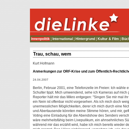
die Linke
Innenpolitik
|
International
|
Hintergrund
|
Kultur & Film
|
Büc
Trau, schau, wem
Kurt Hofmann
Anmerkungen zur ORF-Krise und zum Öffentlich-Rechtlich
24.04.2007
Berlin, Februar 2001, eine Telefonzelle im Freien: Ich wähle 
Schulter tippt. Mich umwendend, sehe ich Kameras auf mich 
Reporter hält mir das Mikro entgegen: "Singen Sie mir mal ihr 
ein Nein ist offenbar nicht vorgesehen. Als ich mich doch wei
unermesslichen Möglichkeiten, derer ich mich durch eine N
und Abertausende könnten meine Stimme hören, und mir, gefie
Voting eine Einladung für die Abendshow des Senders verschaf
wäre mehrheitsfähig beim Livepulikum, ein ahnsehnliches
während mir das erzählt wird, habe ich mich bereits wieder