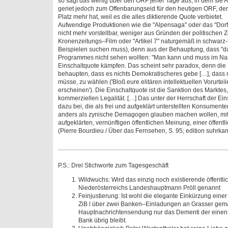
so sagt das wenig über den ORF jener Tage aus, in dem sie 
geriet jedoch zum Offenbarungseid für den heutigen ORF, der
Platz mehr hat, weil es die alles diktierende Quote verbietet.
Aufwendige Produktionen wie die "Alpensaga" oder das "Dor
nicht mehr vorstellbar, weniger aus Gründen der politischen Z
Kronenzeitungs–Film oder "Artikel 7" naturgemäß in schwarz-
Beispielen suchen muss), denn aus der Behauptung, dass "
Programmes nicht sehen wollten: "Man kann und muss im N
Einschaltquote kämpfen. Das scheint sehr paradox, denn die 
behaupten, dass es nichts Demokratischeres gebe […], dass 
müsse, zu wählen ('Bloß eure elitären intellektuellen Vorurteil
erscheinen'). Die Einschaltquote ist die Sanktion des Marktes,
kommerziellen Legalität. […] Das unter der Herrschaft der Ei
dazu bei, die als frei und aufgeklärt unterstellten Konsumen
anders als zynische Demagogen glauben machen wollen, mit
aufgeklärten, vernünftigen öffentlichen Meinung, einer öffentl
(Pierre Bourdieu / Über das Fernsehen, S. 95; edition suhrka
P.S.: Drei Stichworte zum Tagesgeschäft
Wildwuchs: Wird das einzig noch existierende öffentl
Niederösterreichs Landeshauptmann Pröll genannt
Feinjustierung: Ist wohl die elegante Einkürzung einer
ZiB l über zwei Banken–Einladungen an Grasser gemäß
Hauptnachrichtensendung nur das Dementi der einen, 
Bank übrig bleibt.