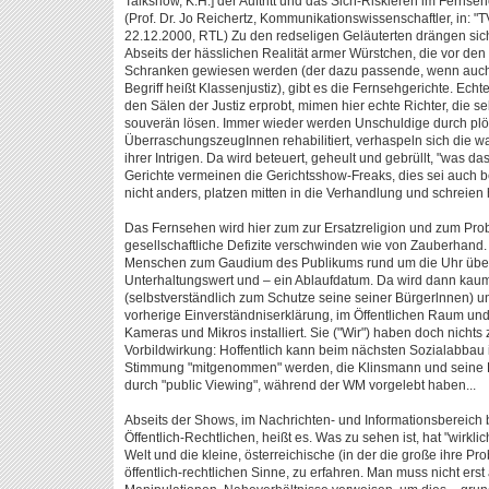
Talkshow, K.H.] der Auftritt und das Sich-Riskieren im Fernse
(Prof. Dr. Jo Reichertz, Kommunikationswissenschaftler, in: "
22.12.2000, RTL) Zu den redseligen Geläuterten drängen sich
Abseits der hässlichen Realität armer Würstchen, die vor den
Schranken gewiesen werden (der dazu passende, wenn auch
Begriff heißt Klassenjustiz), gibt es die Fernsehgerichte. Echte
den Sälen der Justiz erprobt, mimen hier echte Richter, die se
souverän lösen. Immer wieder werden Unschuldige durch plö
ÜberraschungszeugInnen rehabilitiert, verhaspeln sich die 
ihrer Intrigen. Da wird beteuert, geheult und gebrüllt, "was d
Gerichte vermeinen die Gerichtsshow-Freaks, dies sei auch b
nicht anders, platzen mitten in die Verhandlung und schreien 
Das Fernsehen wird hier zum zur Ersatzreligion und zum Pro
gesellschaftliche Defizite verschwinden wie von Zauberhand
Menschen zum Gaudium des Publikums rund um die Uhr überw
Unterhaltungswert und – ein Ablaufdatum. Da wird dann kaum
(selbstverständlich zum Schutze seine seiner Bürgerlnnen) unli
vorherige Einverständniserklärung, im Öffentlichen Raum un
Kameras und Mikros installiert. Sie ("Wir") haben doch nichts
Vorbildwirkung: Hoffentlich kann beim nächsten Sozialabbau 
Stimmung "mitgenommen" werden, die Klinsmann und seine F
durch "public Viewing", während der WM vorgelebt haben...
Abseits der Shows, im Nachrichten- und Informationsbereich
Öffentlich-Rechtlichen, heißt es. Was zu sehen ist, hat "wirklic
Welt und die kleine, österreichische (in der die große ihre Probe
öffentlich-rechtlichen Sinne, zu erfahren. Man muss nicht ers