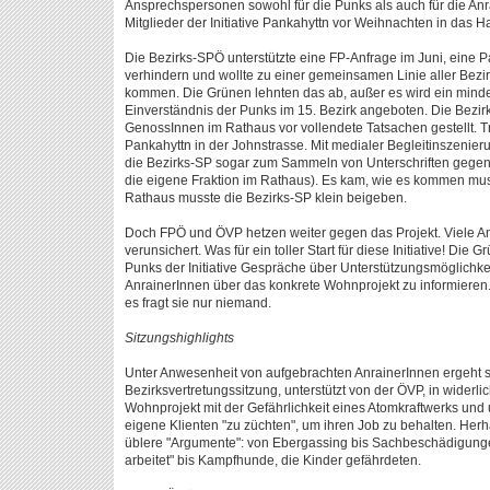
Ansprechspersonen sowohl für die Punks als auch für die An
Mitglieder der Initiative Pankahyttn vor Weihnachten in das H
Die Bezirks-SPÖ unterstützte eine FP-Anfrage im Juni, eine P
verhindern und wollte zu einer gemeinsamen Linie aller Bezi
kommen. Die Grünen lehnten das ab, außer es wird ein minde
Einverständnis der Punks im 15. Bezirk angeboten. Die Bezi
GenossInnen im Rathaus vor vollendete Tatsachen gestellt. T
Pankahyttn in der Johnstrasse. Mit medialer Begleitinszenieru
die Bezirks-SP sogar zum Sammeln von Unterschriften gegen
die eigene Fraktion im Rathaus). Es kam, wie es kommen mu
Rathaus musste die Bezirks-SP klein beigeben.
Doch FPÖ und ÖVP hetzen weiter gegen das Projekt. Viele An
verunsichert. Was für ein toller Start für diese Initiative! Die 
Punks der Initiative Gespräche über Unterstützungsmöglichkei
AnrainerInnen über das konkrete Wohnprojekt zu informieren. 
es fragt sie nur niemand.
Sitzungshighlights
Unter Anwesenheit von aufgebrachten AnrainerInnen ergeht s
Bezirksvertretungssitzung, unterstützt von der ÖVP, in widerli
Wohnprojekt mit der Gefährlichkeit eines Atomkraftwerks und un
eigene Klienten "zu züchten", um ihren Job zu behalten. Her
üblere "Argumente": von Ebergassing bis Sachbeschädigunge
arbeitet" bis Kampfhunde, die Kinder gefährdeten.