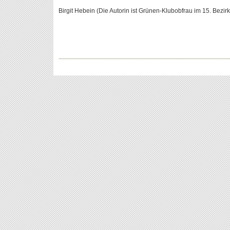
Birgit Hebein (Die Autorin ist Grünen-Klubobfrau im 15. Bezirk