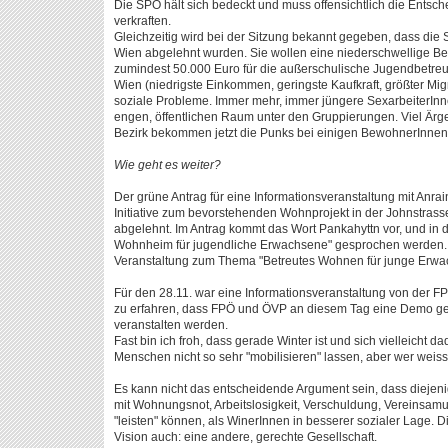
Die SPÖ hält sich bedeckt und muss offensichtlich die Entsch
verkraften.
Gleichzeitig wird bei der Sitzung bekannt gegeben, dass die 
Wien abgelehnt wurden. Sie wollen eine niederschwellige Ber
zumindest 50.000 Euro für die außerschulische Jugendbetreuu
Wien (niedrigste Einkommen, geringste Kaufkraft, größter Mi
soziale Probleme. Immer mehr, immer jüngere SexarbeiterI
engen, öffentlichen Raum unter den Gruppierungen. Viel Ärg
Bezirk bekommen jetzt die Punks bei einigen BewohnerInnen
Wie geht es weiter?
Der grüne Antrag für eine Informationsveranstaltung mit Anr
Initiative zum bevorstehenden Wohnprojekt in der Johnstras
abgelehnt. Im Antrag kommt das Wort Pankahyttn vor, und in 
Wohnheim für jugendliche Erwachsene" gesprochen werden. Zu
Veranstaltung zum Thema "Betreutes Wohnen für junge Erwa
Für den 28.11. war eine Informationsveranstaltung von der F
zu erfahren, dass FPÖ und ÖVP an diesem Tag eine Demo ge
veranstalten werden.
Fast bin ich froh, dass gerade Winter ist und sich vielleicht d
Menschen nicht so sehr "mobilisieren" lassen, aber wer weiss
Es kann nicht das entscheidende Argument sein, dass diejeni
mit Wohnungsnot, Arbeitslosigkeit, Verschuldung, Vereinsamun
"leisten" können, als WinerInnen in besserer sozialer Lage. D
Vision auch: eine andere, gerechte Gesellschaft.