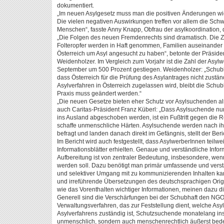
dokumentiert.
„Im neuen Asylgesetz muss man die positiven Änderungen wi
Die vielen negativen Auswirkungen treffen vor allem die Schw
Menschen“, fasste Anny Knapp, Obfrau der asylkoordination,
„Die Folgen des neuen Fremdenrechts sind dramatisch. Die Za
Folteropfer werden in Haft genommen, Familien auseinander g
Österreich um Asyl angesucht zu haben“, betonte der Präsident
Weidenholzer. Im Vergleich zum Vorjahr ist die Zahl der Asyl
September um 500 Prozent gestiegen. Weidenholzer: „Schubhaf
dass Österreich für die Prüfung des Asylantrages nicht zustä
Asylverfahren in Österreich zugelassen wird, bleibt die Schu
Praxis muss geändert werden.“
„Die neuen Gesetze bieten eher Schutz vor Asylsuchenden als 
auch Caritas-Präsident Franz Küberl: „Dass Asylsuchende nu
ins Ausland abgeschoben werden, ist ein Fußtritt gegen die Re
schaffe unmenschliche Härten. Asylsuchende werden nach ihre
befragt und landen danach direkt im Gefängnis, stellt der Beric
Im Bericht wird auch festgestellt, dass AsylwerberInnen teilwe
Informationsblätter erhielten. Genaue und verständliche Inf
Aufbereitung ist von zentraler Bedeutung, insbesondere, wen
werden soll. Dazu benötigt man primär umfassende und verst
und selektiver Umgang mit zu kommunizierenden Inhalten kann
und irreführende Übersetzungen des deutschsprachigen Orig
wie das Vorenthalten wichtiger Informationen, meinen dazu d
Generell sind die Verschärfungen bei der Schubhaft den NGO
Verwaltungsverfahren, das zur Feststellung dient, welche Asy
Asylverfahrens zuständig ist, Schutzsuchende monatelang ins 
unmenschlich, sondern auch menschenrechtlich äußerst bede