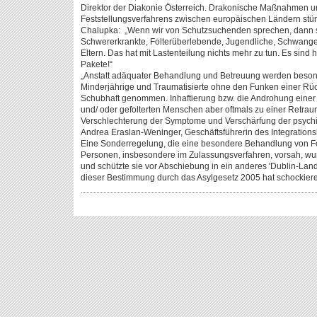
Direktor der Diakonie Österreich. Drakonische Maßnahmen un
Feststellungsverfahrens zwischen europäischen Ländern stün
Chalupka: „Wenn wir von Schutzsuchenden sprechen, dann s
Schwererkrankte, Folterüberlebende, Jugendliche, Schwange
Eltern. Das hat mit Lastenteilung nichts mehr zu tun. Es sin
Pakete!“
„Anstatt adäquater Behandlung und Betreuung werden beson
Minderjährige und Traumatisierte ohne den Funken einer Rüc
Schubhaft genommen. Inhaftierung bzw. die Androhung einer 
und/ oder gefolterten Menschen aber oftmals zu einer Retrau
Verschlechterung der Symptome und Verschärfung der psychisch
Andrea Eraslan-Weninger, Geschäftsführerin des Integration
Eine Sonderregelung, die eine besondere Behandlung von Fol
Personen, insbesondere im Zulassungsverfahren, vorsah, wur
und schützte sie vor Abschiebung in ein anderes 'Dublin-Lan
dieser Bestimmung durch das Asylgesetz 2005 hat schockier