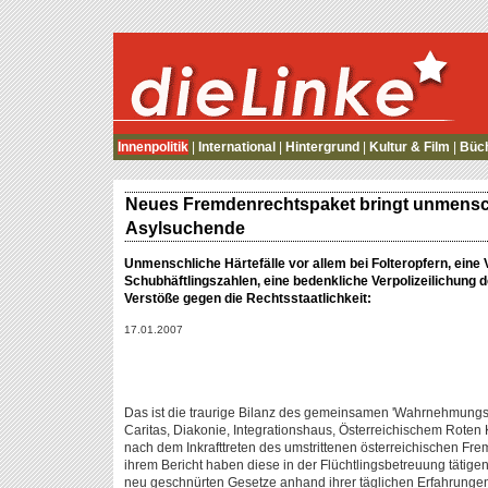
die Linke
Innenpolitik
|
International
|
Hintergrund
|
Kultur & Film
|
Büc
Neues Fremdenrechtspaket bringt unmensch
Asylsuchende
Unmenschliche Härtefälle vor allem bei Folteropfern, eine
Schubhäftlingszahlen, eine bedenkliche Verpolizeilichung
Verstöße gegen die Rechtsstaatlichkeit:
17.01.2007
Das ist die traurige Bilanz des gemeinsamen 'Wahrnehmungsb
Caritas, Diakonie, Integrationshaus, Österreichischem Roten 
nach dem Inkrafttreten des umstrittenen österreichischen Fr
ihrem Bericht haben diese in der Flüchtlingsbetreuung tätige
neu geschnürten Gesetze anhand ihrer täglichen Erfahrung