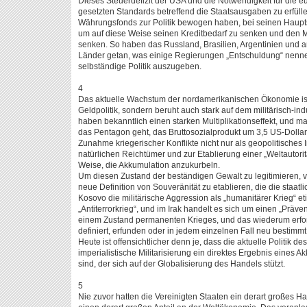
Dieses Steuerdefizit der USA und die Notwendigkeit für die e
gesetzten Standards betreffend die Staatsausgaben zu erfüllen
Währungsfonds zur Politik bewogen haben, bei seinen Haupt
um auf diese Weise seinen Kreditbedarf zu senken und den Mi
senken. So haben das Russland, Brasilien, Argentinien und 
Länder getan, was einige Regierungen „Entschuldung“ nenne
selbständige Politik auszugeben.
4
Das aktuelle Wachstum der nordamerikanischen Ökonomie ist
Geldpolitik, sondern beruht auch stark auf dem militärisch-in
haben bekanntlich einen starken Multiplikationseffekt, und man
das Pentagon geht, das Bruttosozialprodukt um 3,5 US-Dollar
Zunahme kriegerischer Konflikte nicht nur als geopolitisches
natürlichen Reichtümer und zur Etablierung einer „Weltautorit
Weise, die Akkumulation anzukurbeln.
Um diesen Zustand der beständigen Gewalt zu legitimieren, v
neue Definition von Souveränität zu etablieren, die die staatl
Kosovo die militärische Aggression als „humanitärer Krieg“ etik
„Antiterrorkrieg“, und im Irak handelt es sich um einen „Präven
einem Zustand permanenten Krieges, und das wiederum erford
definiert, erfunden oder in jedem einzelnen Fall neu bestimmt
Heute ist offensichtlicher denn je, dass die aktuelle Politik 
imperialistische Militarisierung ein direktes Ergebnis eines 
sind, der sich auf der Globalisierung des Handels stützt.
5
Nie zuvor hatten die Vereinigten Staaten ein derart großes Ha