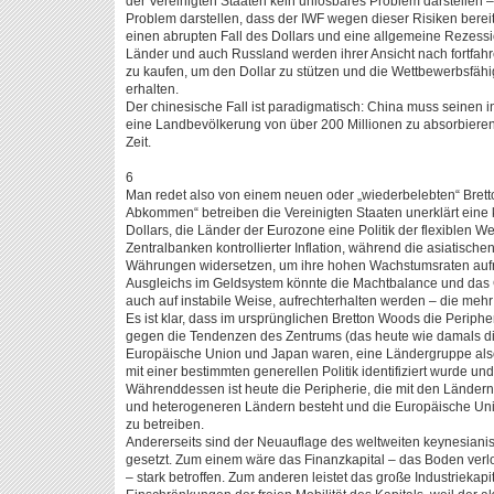
der Vereinigten Staaten kein unlösbares Problem darstellen –
Problem darstellen, dass der IWF wegen dieser Risiken bereit
einen abrupten Fall des Dollars und eine allgemeine Rezessi
Länder und auch Russland werden ihrer Ansicht nach fortfahre
zu kaufen, um den Dollar zu stützen und die Wettbewerbsfähi
erhalten.
Der chinesische Fall ist paradigmatisch: China muss seinen i
eine Landbevölkerung von über 200 Millionen zu absorbieren
Zeit.
6
Man redet also von einem neuen oder „wiederbelebten“ Bret
Abkommen“ betreiben die Vereinigten Staaten unerklärt eine k
Dollars, die Länder der Eurozone eine Politik der flexiblen W
Zentralbanken kontrollierter Inflation, während die asiatische
Währungen widersetzen, um ihre hohen Wachstumsraten aufr
Ausgleichs im Geldsystem könnte die Machtbalance und das 
auch auf instabile Weise, aufrechterhalten werden – die meh
Es ist klar, dass im ursprünglichen Bretton Woods die Perip
gegen die Tendenzen des Zentrums (das heute wie damals die 
Europäische Union und Japan waren, eine Ländergruppe also
mit einer bestimmten generellen Politik identifiziert wurde 
Währenddessen ist heute die Peripherie, die mit den Ländern A
und heterogeneren Ländern besteht und die Europäische Union
zu betreiben.
Andererseits sind der Neuauflage des weltweiten keynesian
gesetzt. Zum einem wäre das Finanzkapital – das Boden verl
– stark betroffen. Zum anderen leistet das große Industriek