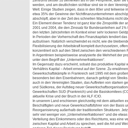
Zentrums besser zu bemerken als in der Peripherie, aber si
werden, und am deutlichsten sichtbar sind sie in den Vereini
Welt. Einige Studien zeigen, dass in den 80er und teilweise 
etwa 35% der Gewinne der Nichtfinanzunternehmen abschöp
abschöpft, aber in der Zeit des schnellen Wachstums nicht ü
Ein Element dieser Tendenz ist ganz klar die Zinspolitik de
2001 und 2004, die den Zinssatz für Bundesanleihen auf 1% fe
den letzten Jahrzehnten im Kontext einer sehr lockeren Geldpo
In Perioden der Vorherrschaft des Finanzkapitals tendiert das 
aufzulösen. Natürlich verschwindet es nicht, wie die bleibend
Flexibilisierung der Arbeitskraft komplett durchzusetzen, offe
konzentriert sich auf den Streit zwischen den verschiedenen 
In Argentinien beispielsweise analysierte die Mehrheit der 
unter dem Begriff der „Unternehmerfraktionen“.
Im Gegensatz dazu erscheint, sobald das produktive Kapital 
Verhältnis Kapital – Arbeit erneut auf der Szene. Zu erwähnen
Gewerkschaftskämpfe in Frankreich seit 1995 mit dem großen S
besonders bei den Eisenbahnern, danach gefolgt von Streik
auch in den Vereinigten Staaten, das Auftreten von starken g
und Südkorea, der Aufstieg neuer Gewerkschaftsorganisationen
Gewerkschaften SUD (Frankreich) und die Basiskomitees (COB
aktuelle Krise und der Bruch in der ALF /CIO.
In unserem Land erschienen gleichzeitig mit dem aktuellen 
Beschäftigten und neue Gewerkschaftsführer von der Basis
Reorganisierung außerhalb der traditionellen Strukturen. Je
sehr viel weniger von „Unternehmerfraktionen“ und die etwas
Verteilung des Einkommens oder des Reichtums, was eine vers
zwischen Kapital und Arbeit zu sprechen, weil die Art und We