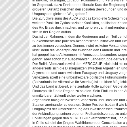
in Mexiko, Nicaragua, Ecuador, Kolumbien und Peru Wahlen 
Im Gegensatz dazu führt der neoliberale Kurs der Regierung L
größeren Distanz zwischen den sozialen Bewegungen und de
Uruguay den gleichen Weg gehen?
Die Zurückweisung des ALCA und das komplette Scheitern des
weiterer Punkt im Zyklus sozialer Konflikten, politischer Kri
des Rio Bravo durchmachen, und gehören damit untrennbar
sich in der Region auftun.
Das ist der Rahmen, in dem die Regierung und ein Teil der l
Südkontinents ihre politisch-ökonomischen Initiativen und 
zu bestimmen versuchen. Dennoch wird es keine Verständigun
lässt, denn die Widersprüche zwischen den Ländern und ihren
hat geopolitische Abkommen mit Venezuela besonders wegen d
gehört aber schon zur ausgewählten Ländergruppe der WTO u
Der Beitritt Venezuelas wird den MERCOSUR, vielleicht mit n
andererseits sich die Diskrepanzen zwischen Argentinien u
Asymmetrie und auch zwischen Paraguay und Uruguay vergr
Venezuela spielt eine unbestreitbare politische Führungsroll
(Bolivarianische Alternative für Amerika) ist ein klare Möglic
Und das Land ist bereit, eine zentrale Rolle auf dem Gebiet 
Finanzpolitik für die Region zu spielen. Sein Einfluss in den
unmittelbaren Zukunft sicher weiter wachsen.
Argentinien navigiert zwischen Venezuela und Brasilien und v
Staaten aneinander zu geraten. Seine Position ist damit wie
Uruguay mit der Unterzeichnung des Investitionsschutzabko
der Ankündigung, seinen eigenen Freihandelsvertrag zu unte
Erklärungen gegen den MERCOSUR veröffentlicht hat, und dro
In Chile scheint der jüngste Wahltriumph der Concertación a p