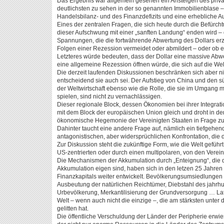
Das Ergebnis war allgemein gesehen ein Ansteigen des pri
deutlichsten zu sehen in der so genannten Immobilienblase
Handelsbilanz- und des Finanzdefizits und eine erhebliche 
Eines der zentralen Fragen, die sich heute durch die Befürch
dieser Aufschwung mit einer „sanften Landung“ enden wird – 
Spannungen, die die fortwährende Abwertung des Dollars er
Folgen einer Rezession vermeidet oder abmildert – oder ob e
Letzteres würde bedeuten, dass der Dollar eine massive Abwe
eine allgemeine Rezession öffnen würde, die sich auf die W
Die derzeit laufenden Diskussionen beschränken sich aber nic
entscheidend sie auch sei. Der Aufstieg von China und den s
der Weltwirtschaft ebenso wie die Rolle, die sie im Umgang 
spielen, sind nicht zu vernachlässigen.
Dieser regionale Block, dessen Ökonomien bei ihrer Integratio
mit dem Block der europäischen Union gleich und droht in d
ökonomische Hegemonie der Vereinigten Staaten in Frage zu 
Dahinter taucht eine andere Frage auf, nämlich ein tiefgehen
antagonistischen, aber widersprüchlichen Konfrontation, die 
Zur Diskussion steht die zukünftige Form, wie die Welt geführ
US-zentrierten oder durch einen multipolaren, von den Verein
Die Mechanismen der Akkumulation durch „Enteignung“, die 
Akkumulation eigen sind, haben sich in den letzen 25 Jahre
Finanzkapitals weiter entwickelt. Bevölkerungsumsiedlungen
Ausbeutung der natürlichen Reichtümer, Diebstahl des jahrh
Urbevölkerung, Merkantilisierung der Grundversorgung … La
Welt – wenn auch nicht die einzige –, die am stärksten unter 
gelitten hat.
Die öffentliche Verschuldung der Länder der Peripherie erw