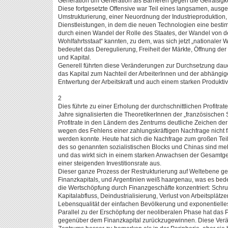
Generation um Generation als Barrieren gegen die Gefräßigke
Diese fortgesetzte Offensive war Teil eines langsamen, ausg
Umstrukturierung, einer Neuordnung der Industrieproduktion,
Dienstleistungen, in dem die neuen Technologien eine bestim
durch einen Wandel der Rolle des Staates, der Wandel von de
Wohlfahrtsstaat“ kannten, zu dem, was sich jetzt „nationaler 
bedeutet das Deregulierung, Freiheit der Märkte, Öffnung der
und Kapital.
Generell führten diese Veränderungen zur Durchsetzung dauer
das Kapital zum Nachteil der ArbeiterInnen und der abhängige
Entwertung der Arbeitskraft und auch einem starken Produkti
2
Dies führte zu einer Erholung der durchschnittlichen Profitrat
Jahre signalisierten die TheoretikerInnen der „französischen 
Profitrate in den Ländern des Zentrums deutliche Zeichen der
wegen des Fehlens einer zahlungskräftigen Nachfrage nicht fan
werden konnte. Heute hat sich die Nachfrage zum großen Teil
des so genannten sozialistischen Blocks und Chinas sind meh
und das wirkt sich in einem starken Anwachsen der Gesamt
einer steigenden Investitionsrate aus.
Dieser ganze Prozess der Restrukturierung auf Weltebene g
Finanzkapitals, und Argentinien weiß haargenau, was es bede
die Wertschöpfung durch Finanzgeschäfte konzentriert: Sch
Kapitalabfluss, Deindustrialisierung, Verlust von Arbeitsplät
Lebensqualität der einfachen Bevölkerung und exponentielle
Parallel zu der Erschöpfung der neoliberalen Phase hat das P
gegenüber dem Finanzkapital zurückzugewinnen. Diese Verä