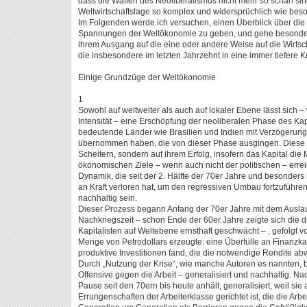
dass die Waffen des Neoliberalismus nicht mehr so scharf sind
Weltwirtschaftslage so komplex und widersprüchlich wie bes
Im Folgenden werde ich versuchen, einen Überblick über di
Spannungen der Weltökonomie zu geben, und gehe besonders 
ihrem Ausgang auf die eine oder andere Weise auf die Wirts
die insbesondere im letzten Jahrzehnt in eine immer tiefere Kr
Einige Grundzüge der Weltökonomie
1
Sowohl auf weltweiter als auch auf lokaler Ebene lässt sich –
Intensität – eine Erschöpfung der neoliberalen Phase des Ka
bedeutende Länder wie Brasilien und Indien mit Verzögeru
übernommen haben, die von dieser Phase ausgingen. Diese E
Scheitern, sondern auf ihrem Erfolg, insofern das Kapital die 
ökonomischen Ziele – wenn auch nicht der politischen – erreic
Dynamik, die seit der 2. Hälfte der 70er Jahre und besonders
an Kraft verloren hat, um den regressiven Umbau fortzuführe
nachhaltig sein.
Dieser Prozess begann Anfang der 70er Jahre mit dem Ausla
Nachkriegszeit – schon Ende der 60er Jahre zeigte sich die du
Kapitalisten auf Weltebene ernsthaft geschwächt – , gefolgt v
Menge von Petrodollars erzeugte: eine Überfülle an Finanzkap
produktive Investitionen fand, die die notwendige Rendite ab
Durch „Nutzung der Krise“, wie manche Autoren es nannten, 
Offensive gegen die Arbeit – generalisiert und nachhaltig. Na
Pause seit den 70ern bis heute anhält, generalisiert, weil sie
Errungenschaften der Arbeiterklasse gerichtet ist, die die Ar