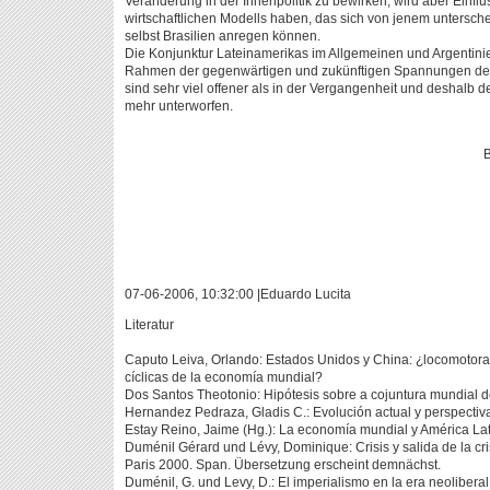
Veränderung in der Innenpolitik zu bewirken, wird aber Einflus
wirtschaftlichen Modells haben, das sich von jenem untersche
selbst Brasilien anregen können.
Die Konjunktur Lateinamerikas im Allgemeinen und Argentini
Rahmen der gegenwärtigen und zukünftigen Spannungen der
sind sehr viel offener als in der Vergangenheit und deshalb d
mehr unterworfen.
B
07-06-2006, 10:32:00 |Eduardo Lucita
Literatur
Caputo Leiva, Orlando: Estados Unidos y China: ¿locomotoras 
cíclicas de la economía mundial?
Dos Santos Theotonio: Hipótesis sobre a cojuntura mundial 
Hernandez Pedraza, Gladis C.: Evolución actual y perspectiv
Estay Reino, Jaime (Hg.): La economía mundial y América Lat
Duménil Gérard und Lévy, Dominique: Crisis y salida de la cr
Paris 2000. Span. Übersetzung erscheint demnächst.
Duménil, G. und Levy, D.: El imperialismo en la era neoliberal