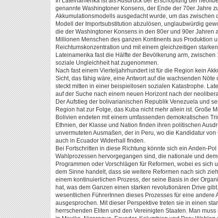
In Lateinamerika ist als Ausdruck der Erschöpfung der neolib
genannte Washingtoner Konsens, der Ende der 70er Jahre z
Akkumulationsmodells ausgedacht wurde, um das zwischen d
Modell der Importsubstitution abzulösen, unglaubwürdig gewo
die der Washingtoner Konsens in den 80er und 90er Jahren a
Millionen Menschen des ganzen Kontinents aus Produktion u
Reichtumskonzentration und mit einem gleichzeitigen starken 
Lateinamerika fast die Hälfte der Bevölkerung arm, zwischen 
soziale Ungleichheit hat zugenommen.
Nach fast einem Vierteljahrhundert ist für die Region kein A
Sicht, das fähig wäre, eine Antwort auf die wachsenden Nöte
steckt mitten in einer beispiellosen sozialen Katastrophe. La
auf der Suche nach einem neuen Horizont nach der neolibera
Der Aufstieg der bolivarianischen Republik Venezuela und s
Region hat zur Folge, das Kuba nicht mehr allein ist. Große M
Bolivien endeten mit einem umfassenden demokratischen Tri
Ethnien, der Klasse und Nation finden ihren politischen Aus
unvermuteten Ausmaßen, der in Peru, wo die Kandidatur von
auch in Ecuador Widerhall finden.
Bei Fortschritten in diese Richtung könnte sich ein Anden-Pol
Wahlprozessen hervorgegangen sind, die nationale und demo
Programmen oder Vorschlägen für Reformen, wobei es sich um
dem Sinne handelt, dass sie weitere Reformen nach sich zie
einem kontinuierlichen Prozess, der seine Basis in der Organ
hat, was dem Ganzen einen starken revolutionären Drive gibt.
wesentlichen FührerInnen dieses Prozesses für eine andere A
ausgesprochen. Mit dieser Perspektive treten sie in einen star
herrschenden Eliten und den Vereinigten Staaten. Man muss 