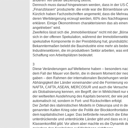
anderen Teil dieser Beziehung betrifft.
Dennoch muss darauf hingewiesen werden, dass in der US-Ök
„Finanzblasen“ produzierte: die erste war die Börsenblase und
Kürzlich haben Fachzeitschriften angemerkt, dass die Mehra
deren Wertsteigerung erzeugt werden, 60% des Nachfragewa
erklären. Einige ÖkonomInnen charakterisieren das als einen
angetrieben“ wird.
Zweifellos lässt sich die „Immobilienblase“ nicht mit der „Bör
sich in der offenen Spekulation, während der Immobiliensekto
spekulative Komponente in der Preisbildung hat, grundsätzlic
Bekanntermaßen belebt die Bauindustrie eine mehr als bed
Industriesektoren, die im produktiven Sektor arbeiten, was e
Schaffung von Arbeitsplätzen bedeutet.
3
Diese Veränderungen auf Weltebene haben – besonders n
dem Fall der Mauer von Berlin, die in diesem Moment der neo
gaben – den Rahmen der internationalen Beziehungen veränd
Abhängigkeit der Länder voneinander und die Formierung von
NAFTA, CAFTA, ASEAN, MERCOSUR und auch die Versuche des
als Globalisierung kennen, ein Begriff, der in Wirklichkeit nu
der weltweiten Ausdehnung des Kapitals benennt, der wie jede
automatisch ist, sondern in Fort- und Rückschritten erfolgt.
Der Zerfall des stalinistischen Modells in Osteuropa und in 
genannten Kalten Krieg oder die Politik der Blockkonfrontati
dem kapitalistischen Lager. Das beförderte neuerlich die Erke
unterdrückende und unterdrückte Länder gibt und dass es in
Klassenkonflikt gibt. Vor allem aber machte es die Dynamik