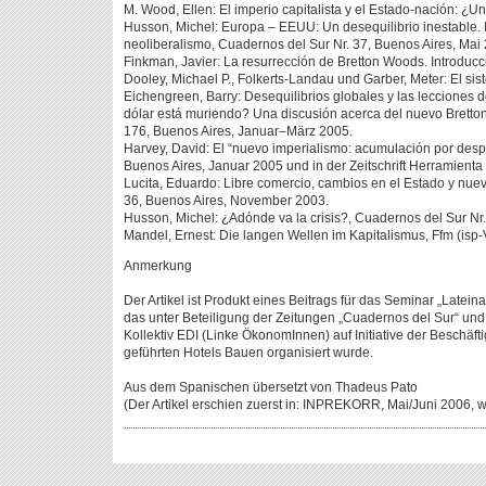
M. Wood, Ellen: El imperio capitalista y el Estado-nación: 
Husson, Michel: Europa – EEUU: Un desequilibrio inestable. 
neoliberalismo, Cuadernos del Sur Nr. 37, Buenos Aires, Mai
Finkman, Javier: La resurrección de Bretton Woods. Introducc
Dooley, Michael P., Folkerts-Landau und Garber, Meter: El si
Eichengreen, Barry: Desequilibrios globales y las lecciones 
dólar está muriendo? Una discusión acerca del nuevo Bretto
176, Buenos Aires, Januar–März 2005.
Harvey, David: El “nuevo imperialismo: acumulación por despo
Buenos Aires, Januar 2005 und in der Zeitschrift Herramienta 
Lucita, Eduardo: Libre comercio, cambios en el Estado y nuev
36, Buenos Aires, November 2003.
Husson, Michel: ¿Adónde va la crisis?, Cuadernos del Sur Nr.
Mandel, Ernest: Die langen Wellen im Kapitalismus, Ffm (isp
Anmerkung
Der Artikel ist Produkt eines Beitrags für das Seminar „Latein
das unter Beteiligung der Zeitungen „Cuadernos del Sur“ u
Kollektiv EDI (Linke ÖkonomInnen) auf Initiative der Beschäft
geführten Hotels Bauen organisiert wurde.
Aus dem Spanischen übersetzt von Thadeus Pato
(Der Artikel erschien zuerst in: INPREKORR, Mai/Juni 2006, 