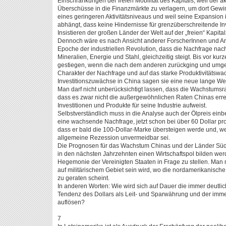
Einschränkungen der freien Mobilität des Kapitals, weil der a
Überschüsse in die Finanzmärkte zu verlagern, um dort Gewinn
eines geringeren Aktivitätsniveaus und weil seine Expansion
abhängt, dass keine Hindernisse für grenzüberschreitende In
Insistieren der großen Länder der Welt auf der „freien“ Kapital
Dennoch wäre es nach Ansicht anderer ForscherInnen und Ana
Epoche der industriellen Revolution, dass die Nachfrage nach
Mineralien, Energie und Stahl, gleichzeitig steigt. Bis vor k
gestiegen, wenn die nach dem anderen zurückging und umgek
Charakter der Nachfrage und auf das starke Produktivitätswa
Investitionszuwächse in China sagen sie eine neue lange Wel
Man darf nicht unberücksichtigt lassen, dass die Wachstumsrat
dass es zwar nicht die außergewöhnlichen Raten Chinas errei
Investitionen und Produkte für seine Industrie aufweist.
Selbstverständlich muss in die Analyse auch der Ölpreis ein
eine wachsende Nachfrage, jetzt schon bei über 60 Dollar pro
dass er bald die 100-Dollar-Marke übersteigen werde und, wen
allgemeine Rezession unvermeidbar sei.
Die Prognosen für das Wachstum Chinas und der Länder Süd
in den nächsten Jahrzehnten einen Wirtschaftspol bilden werd
Hegemonie der Vereinigten Staaten in Frage zu stellen. Man m
auf militärischem Gebiet sein wird, wo die nordamerikanisch
zu geraten scheint.
In anderen Worten: Wie wird sich auf Dauer die immer deutli
Tendenz des Dollars als Leit- und Sparwährung und der imme
auflösen?
7