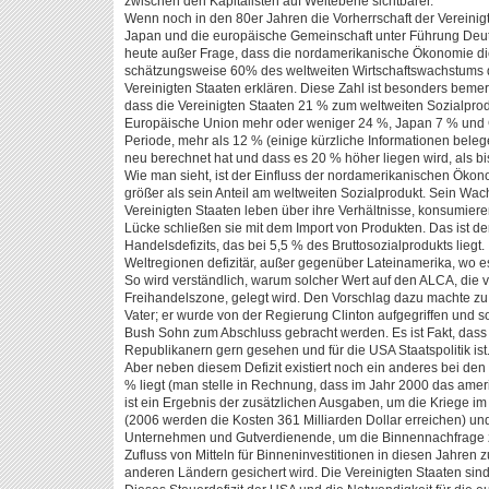
zwischen den Kapitalisten auf Weltebene sichtbarer.
Wenn noch in den 80er Jahren die Vorherrschaft der Vereinig
Japan und die europäische Gemeinschaft unter Führung Deuts
heute außer Frage, dass die nordamerikanische Ökonomie die
schätzungsweise 60% des weltweiten Wirtschaftswachstums 
Vereinigten Staaten erklären. Diese Zahl ist besonders beme
dass die Vereinigten Staaten 21 % zum weltweiten Sozialprodu
Europäische Union mehr oder weniger 24 %, Japan 7 % und C
Periode, mehr als 12 % (einige kürzliche Informationen beleg
neu berechnet hat und dass es 20 % höher liegen wird, als
Wie man sieht, ist der Einfluss der nordamerikanischen Ökono
größer als sein Anteil am weltweiten Sozialprodukt. Sein Wa
Vereinigten Staaten leben über ihre Verhältnisse, konsumiere
Lücke schließen sie mit dem Import von Produkten. Das ist de
Handelsdefizits, das bei 5,5 % des Bruttosozialprodukts liegt.
Weltregionen defizitär, außer gegenüber Lateinamerika, wo es 
So wird verständlich, warum solcher Wert auf den ALCA, die 
Freihandelszone, gelegt wird. Den Vorschlag dazu machte zu
Vater; er wurde von der Regierung Clinton aufgegriffen und sol
Bush Sohn zum Abschluss gebracht werden. Es ist Fakt, das
Republikanern gern gesehen und für die USA Staatspolitik ist
Aber neben diesem Defizit existiert noch ein anderes bei de
% liegt (man stelle in Rechnung, dass im Jahr 2000 das ameri
ist ein Ergebnis der zusätzlichen Ausgaben, um die Kriege im
(2006 werden die Kosten 361 Milliarden Dollar erreichen) und
Unternehmen und Gutverdienende, um die Binnennachfrage z
Zufluss von Mitteln für Binneninvestitionen in diesen Jahren
anderen Ländern gesichert wird. Die Vereinigten Staaten sind