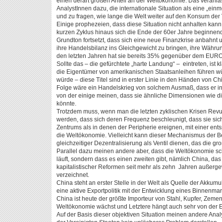
einen derart großen Anteil an der Weltökonomie. Das veranla
AnalystInnen dazu, die internationale Situation als eine „einmo
und zu fragen, wie lange die Welt weiter auf den Konsum der
Einige prophezeien, dass diese Situation nicht anhalten ka
kurzen Zyklus hinaus sich die Ende der 60er Jahre beginnen
Grundton fortsetzt, dass sich eine neue Finanzkrise anbahnt 
ihre Handelsbilanz ins Gleichgewicht zu bringen, ihre Währ
den letzten Jahren hat sie bereits 35% gegenüber dem EURO 
Sollte das – die gefürchtete „harte Landung“ – eintreten, ist k
die Eigentümer von amerikanischen Staatsanleihen führen 
würde – diese Titel sind in erster Linie in den Händen von 
Folge wäre ein Handelskrieg von solchem Ausmaß, dass er in
von der einige meinen, dass sie ähnliche Dimensionen wie d
könnte.
Trotzdem muss, wenn man die letzten zyklischen Krisen Revue
werden, dass sich deren Frequenz beschleunigt, dass sie sic
Zentrums als in denen der Peripherie ereignen, mit einer en
die Weltökonomie. Vielleicht kann dieser Mechanismus der 
gleichzeitiger Dezentralisierung als Ventil dienen, das die gr
Parallel dazu meinen andere aber, dass die Weltökonomie sc
läuft, sondern dass es einen zweiten gibt, nämlich China, das
kapitalistischer Reformen seit mehr als zehn Jahren außer
verzeichnet.
China steht an erster Stelle in der Welt als Quelle der Akkumu
eine aktive Exportpolitik mit der Entwicklung eines Binnenmar
China ist heute der größte Importeur von Stahl, Kupfer, Zement
Weltökonomie wächst und Letztere hängt auch sehr von der E
Auf der Basis dieser objektiven Situation meinen andere Anal