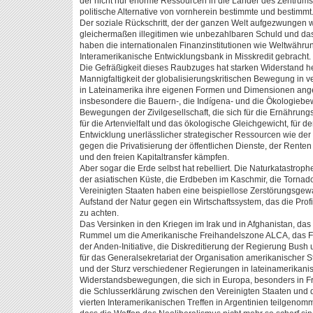
der nicht nur enorme Ressourcen in die Länder des Zentrums 
politische Alternative von vornherein bestimmte und bestimmt
Der soziale Rückschritt, der der ganzen Welt aufgezwungen w
gleichermaßen illegitimen wie unbezahlbaren Schuld und d
haben die internationalen Finanzinstitutionen wie Weltwähru
Interamerikanische Entwicklungsbank in Misskredit gebracht.
Die Gefräßigkeit dieses Raubzuges hat starken Widerstand her
Mannigfaltigkeit der globalisierungskritischen Bewegung in v
in Lateinamerika ihre eigenen Formen und Dimensionen an
insbesondere die Bauern-, die Indígena- und die Ökologieb
Bewegungen der Zivilgesellschaft, die sich für die Ernährungs
für die Artenvielfalt und das ökologische Gleichgewicht, für de
Entwicklung unerlässlicher strategischer Ressourcen wie der
gegen die Privatisierung der öffentlichen Dienste, der Rente
und den freien Kapitaltransfer kämpfen.
Aber sogar die Erde selbst hat rebelliert. Die Naturkatastrop
der asiatischen Küste, die Erdbeben im Kaschmir, die Tornad
Vereinigten Staaten haben eine beispiellose Zerstörungsgewal
Aufstand der Natur gegen ein Wirtschaftssystem, das die Prof
zu achten.
Das Versinken in den Kriegen im Irak und in Afghanistan, das
Rummel um die Amerikanische Freihandelszone ALCA, das F
der Anden-Initiative, die Diskreditierung der Regierung Bush 
für das Generalsekretariat der Organisation amerikanischer 
und der Sturz verschiedener Regierungen in lateinamerikani
Widerstandsbewegungen, die sich in Europa, besonders in Fra
die Schlusserklärung zwischen den Vereinigten Staaten und
vierten Interamerikanischen Treffen in Argentinien teilgenomm