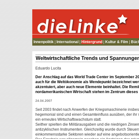
die Linke
Innenpolitik
|
International
|
Hintergrund
|
Kultur & Film
|
Büc
Weltwirtschaftliche Trends und Spannunge
Eduardo Lucita
Der Anschlag auf das World Trade Center im September 200
auch für die Weltökonomie als Wendepunkt bezeichnet wer
akzentuiert, aber auch neue Elemente beinhaltet. Die Remil
nordamerikanischen Wirtschaft stehen im Zentrum dieses
24.04.2007
Seit 2003 findet nach Anwerfen der Kriegsmaschinerie insbes
hegemonial sind und einen Gesamteinfluss ausüben, der ihr sp
ein erneutes Wirtschaftswachstum statt.
Seither spielten die Militärausgaben und die niedrigen Zinse
antizyklischen Instrumenten. Gleichzeitig wurde durch Steu
einkommensstarke Sektoren wieder auf eine angebotsorientiert