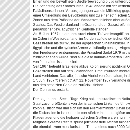
Briten und der bewaffneten Siedlerbewegung blutig unterdrüc
Die Schaffung des Staates Israel 1948 endete mit der Vertre
PalästinenserInnen. Vorausgegangen war ein Milizkrieg gege
einer Umsiedlung der Bevölkerung und zu einer ethnischen S
Zonen aus dem Palästina der Mandatszeit blieben aber außer
Staates: Das Westjordanland im Osten und der Gazastreifen i
jordanischer bzw. ägyptischer Kontrolle standen.
Am 5. Juni 1967 unternahm Israel einen "Präventivangriff" an
im Osten im Westjordanland, im Norden auf die syrischen 
Gazastreifen bis zur Wüste der ägyptischen Sinaihalbinsel. I
ägyptische und die syrische Armee vollständig besiegt. Abge
den Friedensvereinbarungen, die Präsident Sadat 1979 mit Is
zurückgegeben wurde, sind alle diese damals eroberten Gebie
von Jerusalem ist annektiert.
Seit 1967 betreibt Israel eine aktive Kolonisierungspolitik i
Gazastreifen und auf den Golanhöhen. Erneut wurden mehre
Land vertrieben: Das alte jüdische Viertel von Jerusalem, in
17. Juni 1967 "gereinigt". Am 22. November 1967 verlangte d
aus den besetzten Gebieten zurückzuziehen.
Der Zionismus erstarkt
Der sogenannte Sechs-Tage-Krieg hat den israelischen Nation
Staat zuvor größtenteils von der israelischen Linken geführt w
kolonialistisch war und sich um den Premierminister David Be
die Diskussion in Israel nun immer stärker in eine religiöse 
Klagemauer und die heiligen jüdischen Stätten waren nun in 
religiöse extreme Rechte spürte jetzt eine tiefe Affinität mit de
die ebenfalls vom messianischen Thema eines nach 3000 Ja