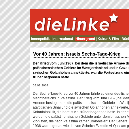
die Linke
Innenpolitik
|
International
|
Hintergrund
|
Kultur & Film
|
Büc
Vor 40 Jahren: Israels Sechs-Tage-Krieg
Der Krieg vom Juni 1967, bei dem die israelische Armee d
palästinensischen Gebiete im Westjordanland und in Gaza 
syrischen Golanhöhen annektierte, war die Fortsetzung einer
früher begonnen hatte.
09.07.2007
Der Sechs-Tage-Krieg vor 40 Jahren führte zu einer deutlich
Machtbereichs in Palästina. Der Krieg vom Juni 1967, bei de
Armeen besiegte und die palästinensischen Gebiete im West
ägyptischen Sinai und die syrischen Golanhöhen annektierte,
Kolonialpolitik, die bereits viel früher begonnen hatte. In der
wurden die palästinensischen Gebiete unter dem britischen M
Zionisten, die nach Palästina kamen, kolonisiert. Der General
1936 wurde genau wie die von Scheich Ezzedin Al-Qassam 