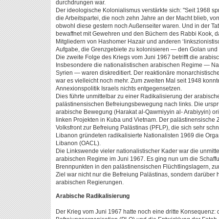
durchdrungen war.
Der ideologische Kolonialismus verstärkte sich: "Seit 1968 spr
die Arbeitspartei, die noch zehn Jahre an der Macht blieb, vo
obwohl diese gestern noch Außenseiter waren. Und in der Tat 
bewaffnet mit Gewehren und den Büchern des Rabbi Kook, da
Mitgliedern von Hashomer Hazair und anderen ‘linkszionisti
Aufgabe, die Grenzgebiete zu kolonisieren — den Golan und 
Die zweite Folge des Kriegs vom Juni 1967 betrifft die arab
Insbesondere die nationalistischen arabischen Regime — Nas
Syrien — waren diskreditiert. Der reaktionäre monarchistisch
war es vielleicht noch mehr. Zum zweiten Mal seit 1948 konnt
Annexionspolitik Israels nichts entgegensetzen.
Dies führte unmittelbar zu einer Radikalisierung der arabi
palästinensischen Befreiungsbewegung nach links. Die ursprü
arabische Bewegung (Harakat al-Qawmiyyin al- Arabiyyin) ori
linken Projekten in Kuba und Vietnam. Der palästinensisch
Volksfront zur Befreiung Palästinas (PFLP), die sich sehr sc
Libanon gründeten radikalisierte Nationalisten 1969 die Org
Libanon (OACL).
Die Linkswende vieler nationalistischer Kader war die unmit
arabischen Regime im Juni 1967. Es ging nun um die Schaffu
Brennpunkten in den palästinensischen Flüchtlingslagern, zu
Ziel war nicht nur die Befreiung Palästinas, sondern darüber 
arabischen Regierungen.
Arabische Radikalisierung
Der Krieg vom Juni 1967 hatte noch eine dritte Konsequenz: 