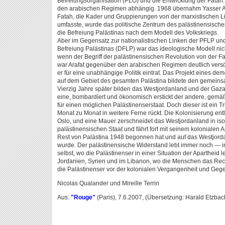
Befreiungsorganisation (PLO) und die Entwicklung der Fatah.
den arabischen Regimen abhängig. 1968 übernahm Yasser A
Fatah, die Kader und Gruppierungen von der marxistischen L
umfasste, wurde das politische Zentrum des palästinensische
die Befreiung Palästinas nach dem Modell des Volkskriegs.
Aber im Gegensatz zur nationalistischen Linken der PFLP un
Befreiung Palästinas (DFLP) war das ideologische Modell nic
wenn der Begriff der palästinensischen Revolution von der 
war Arafat gegenüber den arabischen Regimen deutlich versö
er für eine unabhängige Politik eintrat. Das Projekt eines de
auf dem Gebiet des gesamten Palästina bildete den gemeins
Vierzig Jahre später bilden das Westjordanland und der Gazas
eine, bombardiert und ökonomisch erstickt der andere, gemä
für einen möglichen Palästinenserstaat. Doch dieser ist ein T
Monat zu Monat in weitere Ferne rückt. Die Kolonisierung en
Oslo, und eine Mauer zerschneidet das Westjordanland in isoli
palästinensischen Staat und fährt fort mit seinem kolonialen 
Rest von Palästina 1948 begonnen hat und auf das Westjor
wurde. Der palästinensische Widerstand lebt immer noch — in
selbst, wo die Palästinenser in einer Situation der Apartheid 
Jordanien, Syrien und im Libanon, wo die Menschen das Recht
die Palästinenser vor der kolonialen Vergangenheit und Gege
Nicolas Qualander und Mireille Terrin
Aus:
"Rouge"
(Paris), 7.6.2007, (Übersetzung: Harald Etzbac