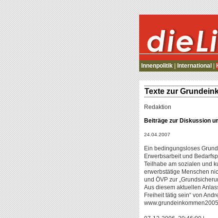
die Linke
Innenpolitik
|
International
|
Texte zur Grundei
Redaktion
Beiträge zur Diskussion
24.04.2007
Ein bedingungsloses Grund
Erwerbsarbeit und Bedarfsp
Teilhabe am sozialen und kul
erwerbstätige Menschen nic
und ÖVP zur „Grundsicherung
Aus diesem aktuellen Anlas
Freiheit tätig sein“ von And
www.grundeinkommen2005.