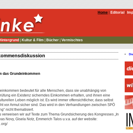
Home
|
Editorial
|
Im
Hintergrund
|
Kultur & Film
|
Bücher
|
Vermischtes
Di
nkommensdiskussion
 um das Grundeinkommen
einkommen bedeutet für alle Menschen, dass sie unabhängig von
rüfung ein Existenz sicherndes Einkommen erhalten, und ihnen eine
turellen Leben möglich ist. Es wird immer offensichtlicher, dass selbst
ht vor Armut sicher sind. Das wird in den Verhandlungen zwischen SPÖ
“ nicht thematisiert.
s verweisen wir auf Texte zum Thema Grundsicherung des Kongresses „In
reas Novy, Gisela Notz, Emmerich Talos u.v.a. auf der website:
org/