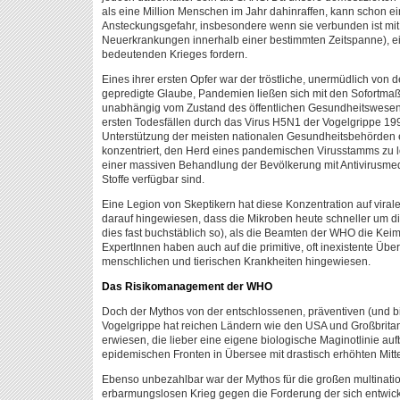
als eine Million Menschen im Jahr dahinraffen, kann schon ei
Ansteckungsgefahr, insbesondere wenn sie verbunden ist mit 
Neuerkrankungen innerhalb einer bestimmten Zeitspanne), e
bedeutenden Krieges fordern.
Eines ihrer ersten Opfer war der tröstliche, unermüdlich von
gepredigte Glaube, Pandemien ließen sich mit den Sofort
unabhängig vom Zustand des öffentlichen Gesundheitswesens
ersten Todesfällen durch das Virus H5N1 der Vogelgrippe 1
Unterstützung der meisten nationalen Gesundheitsbehörden ein
konzentriert, den Herd eines pandemischen Virusstamms zu lok
einer massiven Behandlung der Bevölkerung mit Antivirusme
Stoffe verfügbar sind.
Eine Legion von Skeptikern hat diese Konzentration auf viral
darauf hingewiesen, dass die Mikroben heute schneller um die
dies fast buchstäblich so), als die Beamten der WHO die Ke
ExpertInnen haben auch auf die primitive, oft inexistente Üb
menschlichen und tierischen Krankheiten hingewiesen.
Das Risikomanagement der WHO
Doch der Mythos von der entschlossenen, präventiven (und bil
Vogelgrippe hat reichen Ländern wie den USA und Großbrita
erwiesen, die lieber eine eigene biologische Maginotlinie auf
epidemischen Fronten in Übersee mit drastisch erhöhten Mitt
Ebenso unbezahlbar war der Mythos für die großen multinat
erbarmungslosen Krieg gegen die Forderung der sich entwick