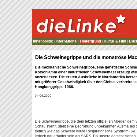
die Linke
Innenpolitik
|
International
|
Hintergrund
|
Kultur & Film
|
Büc
Die Schweinegrippe und die monströse Mac
Die mexikanische Schweinegrippe, eine genetische Schimä
Kotschlamm einer industriellen Schweinemast erzeugt wurd
anzustecken. Die ersten Ausbrüche in Nordamerika lassen 
mit größerer Geschwindigkeit über den Globus verbreitet als
Hongkonggrippe 1968.
04.06.2009
Die Schweinegrippe, die dem letzten offiziellen Mörder, dem
Schau stiehlt, stellt eine Bedrohung unbekannten Ausmaßes da
tödlich wie das Schwere Akute Respiratorische Syndrom (SAR
jedoch dauerhafter sein als SARS. Da unsere domestizierten 