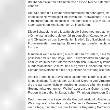
Breitbandantivirenmedikamente wie das von Roche patentierte 
können.
Die WHO und die Gesundheitskontrollzentren behaupten, sie 
gebe keine Notwendigkeit, massiv in die Überwachung, die wi
Infrastruktur und die öffentliche gesundheitliche Basisverso
lebenswichtigen Medikamenten zu investieren.
Diese Behauptung wird jetzt durch die Schweinegrippe auf ei
möchte man glauben, sie gehört zu derselben Kategorie von
und Obligationen des Spekulanten Madoff. Es trifft nicht ein
Frühwarnsystem versagt hat. Es existiert ganz einfach nicht, 
Europa.
Manchmal kann man sich gar nicht darüber wundern, dass Me
politischen Willen hat, Vogel- und Tierkrankheiten zu bändige
nämlich kaum besser: Hier verheddern sich Frühwarnsysteme
bundesstaatlicher Gesetze, und die großen Fleischproduzen
Gesundheitsvorschriften mit der gleichen Verachtung wie den
Ähnlich ergeht es den WissenschaftlerInnen: Deren seit Jah
fortgeschrittene Technologien zur Identifizierung von Viruser
die die wahrscheinlichsten Ausbreitungswege säumen, sind ze
Gesundheitsexperten von Weltruf, aber um das Genom eines V
Proben in ein Labor im kanadischen Winnipeg einsenden. Dad
Doch niemand war träger als die Gesundheitskontrollbehörde
Washington Post hat das dortige Center for Disease Control 
sechs Tage, nachdem die mexikanische Regierung Notmaßnahm