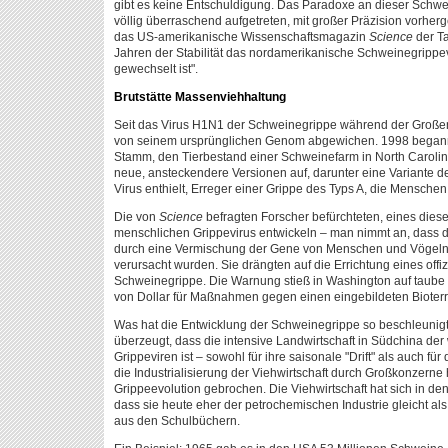
gibt es keine Entschuldigung. Das Paradoxe an dieser Schwei
völlig überraschend aufgetreten, mit großer Präzision vorhe
das US-amerikanische Wissenschaftsmagazin
Science
der Ta
Jahren der Stabilität das nordamerikanische Schweinegrippev
gewechselt ist".
Brutstätte Massenviehhaltung
Seit das Virus H1N1 der Schweinegrippe während der Großen D
von seinem ursprünglichen Genom abgewichen. 1998 begann
Stamm, den Tierbestand einer Schweinefarm in North Carolina
neue, ansteckendere Versionen auf, darunter eine Variante 
Virus enthielt, Erreger einer Grippe des Typs A, die Menschen 
Die von
Science
befragten Forscher befürchteten, eines dies
menschlichen Grippevirus entwickeln – man nimmt an, dass
durch eine Vermischung der Gene von Menschen und Vögel
verursacht wurden. Sie drängten auf die Errichtung eines offi
Schweinegrippe. Die Warnung stieß in Washington auf taube O
von Dollar für Maßnahmen gegen einen eingebildeten Bioterr
Was hat die Entwicklung der Schweinegrippe so beschleunigt
überzeugt, dass die intensive Landwirtschaft in Südchina der 
Grippeviren ist – sowohl für ihre saisonale "Drift" als auch f
die Industrialisierung der Viehwirtschaft durch Großkonzerne
Grippeevolution gebrochen. Die Viehwirtschaft hat sich in de
dass sie heute eher der petrochemischen Industrie gleicht a
aus den Schulbüchern.