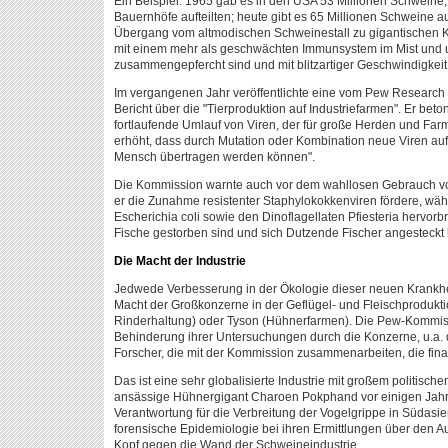
Ein Beispiel: 1965 gab es in den USA 53 Millionen Schweine, d
Bauernhöfe aufteilten; heute gibt es 65 Millionen Schweine a
Übergang vom altmodischen Schweinestall zu gigantischen 
mit einem mehr als geschwächten Immunsystem im Mist und u
zusammengepfercht sind und mit blitzartiger Geschwindigkei
Im vergangenen Jahr veröffentlichte eine vom Pew Research
Bericht über die "Tierproduktion auf Industriefarmen". Er beto
fortlaufende Umlauf von Viren, der für große Herden und Farm
erhöht, dass durch Mutation oder Kombination neue Viren auf
Mensch übertragen werden können".
Die Kommission warnte auch vor dem wahllosen Gebrauch von 
er die Zunahme resistenter Staphylokokkenviren fördere, wä
Escherichia coli sowie den Dinoflagellaten Pfiesteria hervorb
Fische gestorben sind und sich Dutzende Fischer angesteckt
Die Macht der Industrie
Jedwede Verbesserung in der Ökologie dieser neuen Krankhei
Macht der Großkonzerne in der Geflügel- und Fleischprodukt
Rinderhaltung) oder Tyson (Hühnerfarmen). Die Pew-Kommiss
Behinderung ihrer Untersuchungen durch die Konzerne, u.a.
Forscher, die mit der Kommission zusammenarbeiten, die fina
Das ist eine sehr globalisierte Industrie mit großem politisch
ansässige Hühnergigant Charoen Pokphand vor einigen Jahr
Verantwortung für die Verbreitung der Vogelgrippe in Südasie
forensische Epidemiologie bei ihren Ermittlungen über den 
Kopf gegen die Wand der Schweineindustrie.