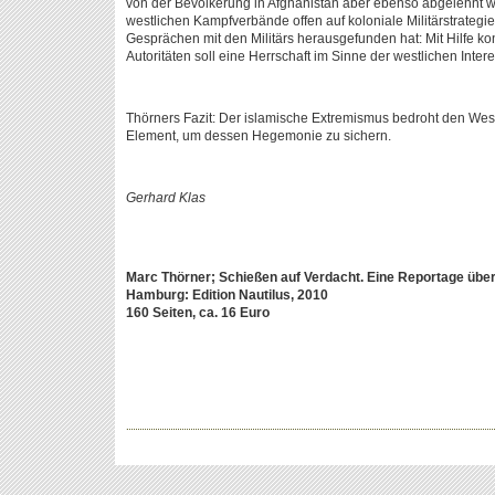
von der Bevölkerung in Afghanistan aber ebenso abgelehnt we
westlichen Kampfverbände offen auf koloniale Militärstrategi
Gesprächen mit den Militärs herausgefunden hat: Mit Hilfe ko
Autoritäten soll eine Herrschaft im Sinne der westlichen Inte
Thörners Fazit: Der islamische Extremismus bedroht den Westen
Element, um dessen Hegemonie zu sichern.
Gerhard Klas
Marc Thörner; Schießen auf Verdacht. Eine Reportage üb
Hamburg: Edition Nautilus, 2010
160 Seiten, ca. 16 Euro