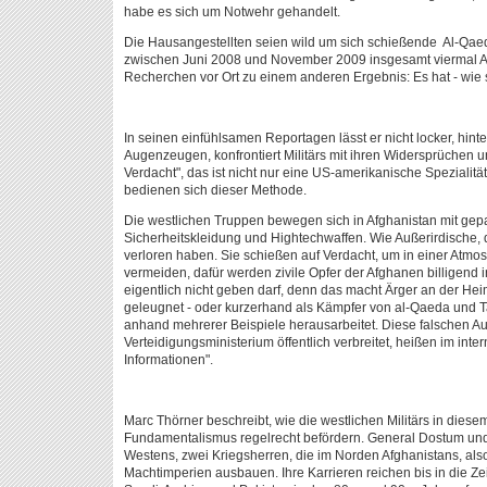
habe es sich um Notwehr gehandelt.
Die Hausangestellten seien wild um sich schießende Al-Qae
zwischen Juni 2008 und November 2009 insgesamt viermal Af
Recherchen vor Ort zu einem anderen Ergebnis: Es hat - wie so 
In seinen einfühlsamen Reportagen lässt er nicht locker, hinter
Augenzeugen, konfrontiert Militärs mit ihren Widersprüchen
Verdacht", das ist nicht nur eine US-amerikanische Speziali
bedienen sich dieser Methode.
Die westlichen Truppen bewegen sich in Afghanistan mit ge
Sicherheitskleidung und Hightechwaffen. Wie Außerirdische, 
verloren haben. Sie schießen auf Verdacht, um in einer Atmo
vermeiden, dafür werden zivile Opfer der Afghanen billigend
eigentlich nicht geben darf, denn das macht Ärger an der Heim
geleugnet - oder kurzerhand als Kämpfer von al-Qaeda und T
anhand mehrerer Beispiele herausarbeitet. Diese falschen Au
Verteidigungsministerium öffentlich verbreitet, heißen im int
Informationen".
Marc Thörner beschreibt, wie die westlichen Militärs in dies
Fundamentalismus regelrecht befördern. General Dostum und 
Westens, zwei Kriegsherren, die im Norden Afghanistans, also 
Machtimperien ausbauen. Ihre Karrieren reichen bis in die Z