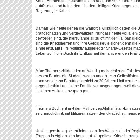
Saudi-Arabien und Pakistan in den 80er und 90er Jahren fu
aufrüsteten und trainierten - für den Heiligen Krieg gegen die
Regierung in Kabul.
Damals wie heute gehen die Warlords willkürlich gegen die B
brandschatzen und vergewaltigen. Nur dass heute vor allem 
geworden sind, die hierzulande all zu oft mit den Taliban gle
sind die Kriegsherren und ihre Gefolgsleute sicher, denn die 
eingesetzt. Mit Hilfe restriktiv ausgelegter Sharia-Gesetze ma
Leben zur Hölle. Auch ihr Einfluss auf den amtierenden Präside
Marc Thörner schildert den aufwändig recherchierten Fall des 
dessen Bruder, ein Student, wegen angeblicher Gottesläster
dann von einem Berufungsgericht zu 20 Jahren Haft verurtei
gegen Ibrahimi und seine Familie vorausgegangen, weil dieser
in seinen Artikeln anzuprangern.
Thörners Buch entlarvt den Mythos des Afghanistan-Einsatzes.
es unmöglich ist, mit Militäreinsätzen demokratische, mensch
Um die geostrategischen Interessen des Westens in der Regi
Truppen in Afghanistan heute auf skrupellose Kriegsherren, di