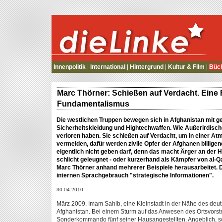
die Linke
Innenpolitik
|
International
|
Hintergrund
|
Kultur & Film
|
Büc
Marc Thörner: Schießen auf Verdacht. Eine
Fundamentalismus
Die westlichen Truppen bewegen sich in Afghanistan mit 
Sicherheitskleidung und Hightechwaffen. Wie Außerirdisch
verloren haben. Sie schießen auf Verdacht, um in einer A
vermeiden, dafür werden zivile Opfer der Afghanen billige
eigentlich nicht geben darf, denn das macht Ärger an der H
schlicht geleugnet - oder kurzerhand als Kämpfer von al-
Marc Thörner anhand mehrerer Beispiele herausarbeitet. 
internen Sprachgebrauch "strategische Informationen".
30.04.2010
März 2009, Imam Sahib, eine Kleinstadt in der Nähe des deu
Afghanistan. Bei einem Sturm auf das Anwesen des Ortsvorste
Sonderkommando fünf seiner Hausangestellten. Angeblich, so d